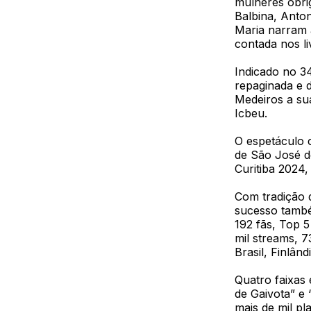
mulheres obri
Balbina, Anton
Maria narram 
contada nos li
Indicado no 34
repaginada e 
Medeiros a su
Icbeu.
O espetáculo c
de São José do
Curitiba 2024,
Com tradição 
sucesso també
192 fãs, Top 5
mil streams, 
Brasil, Finlân
Quatro faixas 
de Gaivota” e
mais de mil pl