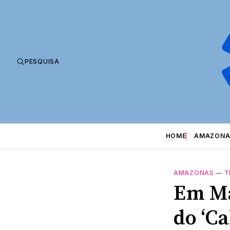
PESQUISA
HOME
AMAZONA
AMAZONAS
—
T
Em Ma
do ‘C