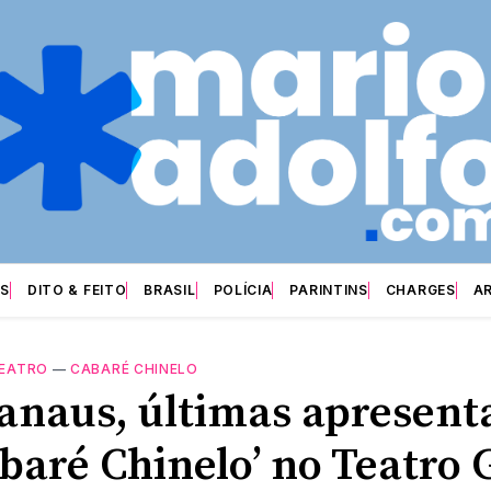
S
DITO & FEITO
BRASIL
POLÍCIA
PARINTINS
CHARGES
A
EATRO
—
CABARÉ CHINELO
naus, últimas apresent
abaré Chinelo’ no Teatro 