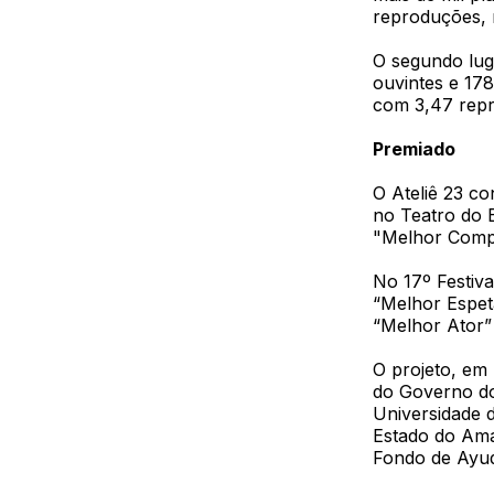
reproduções, m
O segundo lug
ouvintes e 178
com 3,47 repro
Premiado
O Ateliê 23 c
no Teatro do B
"Melhor Compa
No 17º Festiv
“Melhor Espetá
“Melhor Ator” 
O projeto, em
do Governo do
Universidade 
Estado do Ama
Fondo de Ayud