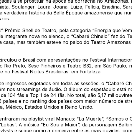
gadas a se prostituir na época da borracha no Amazonas. 
ieta, Soulanger, Laura, Joana, Luiza, Felícia, Enedina, Sar
a verdadeira história da Belle Époque amazonense que nun
vros.
° Prêmio Shell de Teatro, pela categoria “Energia que Vem
de integrante nova no elenco, o “Cabaré Chinelo” fez do T
a casa, mas também esteve no palco do Teatro Amazonas 
irculou o Brasil com apresentações no Festival Internacio
 Rio Preto, Sesc Pinheiros e Teatro B32, em São Paulo, no
 e no Festival Noites Brasileiras, em Fortaleza.
de ingressos esgotados em todas as sessões, o “Cabaré Ch
m nos streamings de áudio. O álbum do espetáculo está n
 de 104 fãs e Top 1 de 24 fãs. No total, são 5,17 mil ouvint
73 países e no ranking dos países com maior número de st
dia, México, Estados Unidos e Reino Unido.
entraram na playlist viral Manaus: “La Muerte”, “Somos o C
 “Lobas”. A música “Eu Sou a Maior”, da personagem Balbi
aylysts e segue como a primeira entre as mais ouvidas, com