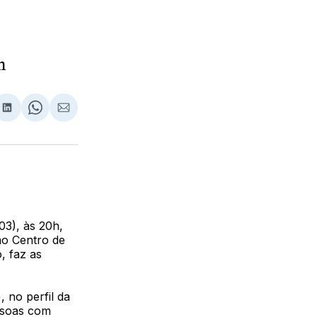
h
lhar
partilhar
Compartilhar
Share
Compartilhar
no
on
via
ebook
LinkedIn
WhatsApp
Email
03), às 20h,
no Centro de
, faz as
, no perfil da
ssoas com