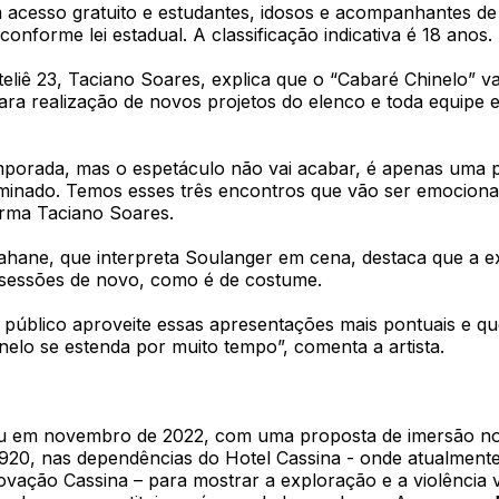
êm acesso gratuito e estudantes, idosos e acompanhantes 
conforme lei estadual. A classificação indicativa é 18 anos.
teliê 23, Taciano Soares, explica que o “Cabaré Chinelo” v
ara realização de novos projetos do elenco e toda equipe 
emporada, mas o espetáculo não vai acabar, é apenas uma 
minado. Temos esses três encontros que vão ser emociona
irma Taciano Soares.
Kahane, que interpreta Soulanger em cena, destaca que a e
s sessões de novo, como é de costume.
 público aproveite essas apresentações mais pontuais e qu
elo se estenda por muito tempo”, comenta a artista.
u em novembro de 2022, com uma proposta de imersão no
1920, nas dependências do Hotel Cassina - onde atualmente
vação Cassina – para mostrar a exploração e a violência v