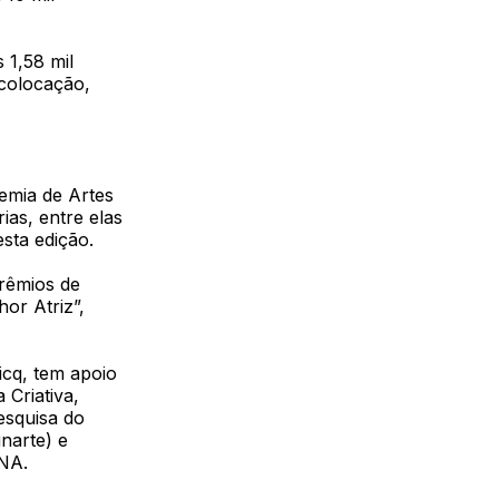
 1,58 mil
 colocação,
emia de Artes
ias, entre elas
sta edição.
prêmios de
or Atriz”,
icq, tem apoio
Criativa,
squisa do
narte) e
ENA.