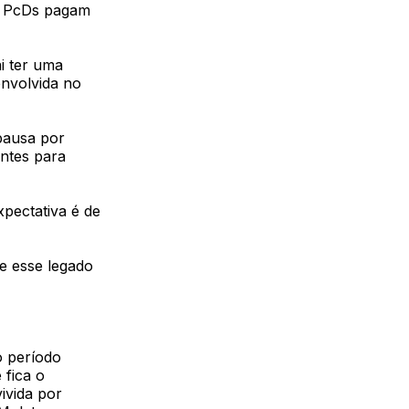
de PcDs pagam
ai ter uma
envolvida no
pausa por
ntes para
xpectativa é de
e esse legado
 período
 fica o
ivida por