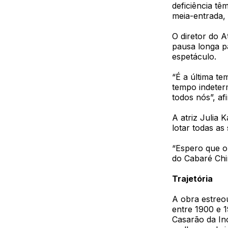
deficiência t
meia-entrada, 
O diretor do A
pausa longa p
espetáculo.
“É a última t
tempo indeter
todos nós”, af
A atriz Julia 
lotar todas a
“Espero que o
do Cabaré Chin
Trajetória
A obra estreo
entre 1900 e 
Casarão da Ino