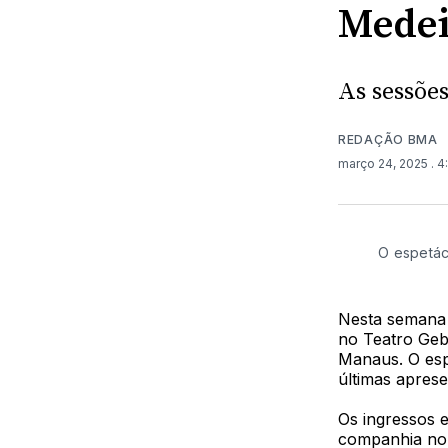
Medei
As sessões
REDAÇÃO BMA
março 24, 2025
. 
O espetác
Nesta semana t
no Teatro Geb
Manaus. O espe
últimas apres
Os ingressos e
companhia no 