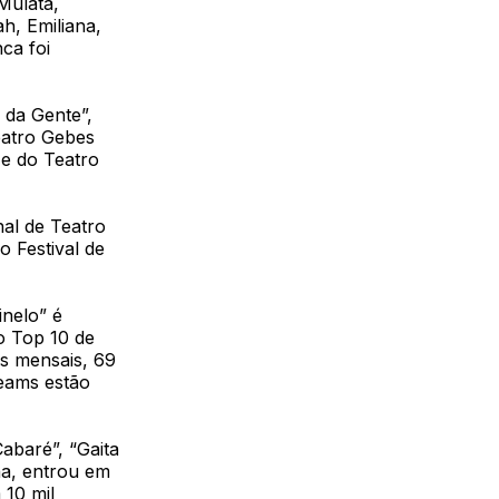
Mulata,
ah, Emiliana,
ca foi
 da Gente”,
eatro Gebes
e do Teatro
nal de Teatro
 Festival de
inelo” é
o Top 10 de
es mensais, 69
reams estão
abaré”, “Gaita
na, entrou em
 10 mil