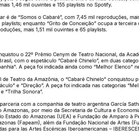
ais 1,46 mil ouvintes e 155 playlists no Spotify.
ar é de “Somos o Cabaré”, com 7,45 mil reproduções, mais
 playlists; enquanto “Grito de Conceição” ocupa a terceira
duções, mais 1,51 mil ouvintes e 65 playlists.
onquistou o 22º Prêmio Cenym de Teatro Nacional, da Acad
rasil, com o espetáculo “Cabaré Chinelo”, em duas categor
nhia". A peça foi indicada ainda como “Melhor Elenco” ne
al de Teatro da Amazônia, o “Cabaré Chinelo” conquistou 
culo” e “Direção”. A peça foi indicada nas categorias “Melh
e “Trilha Sonora”.
 parceria com a companhia de teatro argentina García Sath
 Amazonas, por meio da Secretaria de Cultura e Economia 
do Estado do Amazonas (UEA) e Fundação de Amparo à Pe
zonas (Fapeam), além da Fundação Nacional de Artes (Fu
as para las Artes Escénicas Iberoamericanas – IBERESC