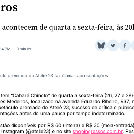
ros
 acontecem de quarta a sexta-feira, às 20
Share
Comparti
Com
4:14 PM
3 min ler
on
no
no
BlueSky
Twitter
Fac
ulo premiado do Ateliê 23 faz últimas apresentações
em “Cabaré Chinelo” de quarta a sexta-feira (26, 27 e 28/
es Medeiros, localizado na avenida Eduardo Ribeiro, 937, 
táculo premiado do Ateliê 23, sucesso de crítica e público
entações antes de uma pausa por tempo indeterminado.
stão disponíveis por R$ 60 (inteira) e R$ 30 (meia-entrada)
Instagram (@atelie23) e no site
shopingressos.com.br
. Pe