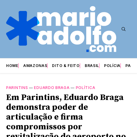
HOME
AMAZONAS
DITO & FEITO
BRASIL
POLÍCIA
PARI
PARINTINS
—
EDUARDO BRAGA
—
POLÍTICA
Em Parintins, Eduardo Braga
demonstra poder de
articulação e firma
compromissos por
revitalização do aeroporto no