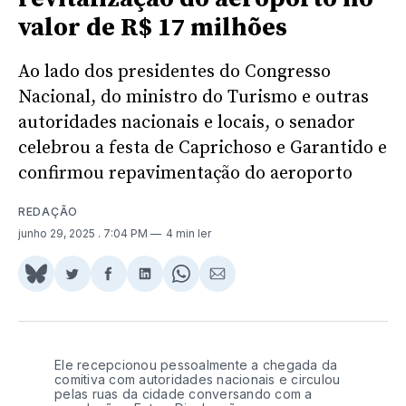
valor de R$ 17 milhões
Ao lado dos presidentes do Congresso
Nacional, do ministro do Turismo e outras
autoridades nacionais e locais, o senador
celebrou a festa de Caprichoso e Garantido e
confirmou repavimentação do aeroporto
REDAÇÃO
junho 29, 2025
. 7:04 PM
4 min ler
Share
Compartilhar
Compartilhar
Compartilhar
Share
Compartilhar
on
no
no
no
on
via
BlueSky
Twitter
Facebook
LinkedIn
WhatsApp
Email
Ele recepcionou pessoalmente a chegada da
comitiva com autoridades nacionais e
‌ ‌
circulou
pelas ruas da cidade conversando com a