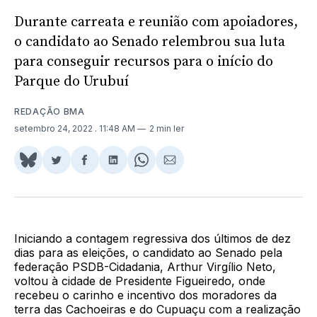
Durante carreata e reunião com apoiadores,
o candidato ao Senado relembrou sua luta
para conseguir recursos para o início do
Parque do Urubuí
REDAÇÃO BMA
setembro 24, 2022
. 11:48 AM
2 min ler
Share
Compartilhar
Compartilhar
Compartilhar
Share
Compartilhar
on
no
no
no
on
via
BlueSky
Twitter
Facebook
LinkedIn
WhatsApp
Email
Iniciando a contagem regressiva dos últimos de dez
dias para as eleições, o candidato ao Senado pela
federação PSDB-Cidadania, Arthur Virgílio Neto,
voltou à cidade de Presidente Figueiredo, onde
recebeu o carinho e incentivo dos moradores da
terra das Cachoeiras e do Cupuaçu com a realização