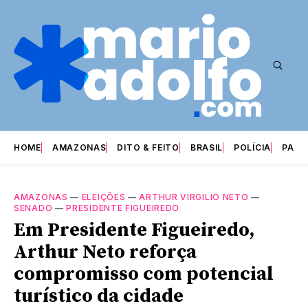
HOME
AMAZONAS
DITO & FEITO
BRASIL
POLÍCIA
PARI
AMAZONAS
—
ELEIÇÕES
—
ARTHUR VIRGILIO NETO
—
SENADO
—
PRESIDENTE FIGUEIREDO
Em Presidente Figueiredo,
Arthur Neto reforça
compromisso com potencial
turístico da cidade