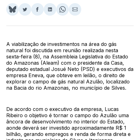
Share
Compartilhar
Compartilhar
Compartilhar
Share
Compartilhar
on
no
no
no
on
via
BlueSky
Twitter
Facebook
LinkedIn
WhatsApp
Email
A viabilização de investimentos na área do gás
natural foi discutida em reunião realizada nesta
sexta-feira (8), na Assembleia Legislativa do Estado
do Amazonas (Aleam) com o presidente da Casa,
deputado estadual Josué Neto (PSD) e executivos da
empresa Eneva, que obteve em leilão, o direito de
explorar o campo de gás natural Azulão, localizado
na Bacia do rio Amazonas, no município de Silves.
De acordo com o executivo da empresa, Lucas
Ribeiro o objetivo é tornar o campo do Azulão uma
âncora de desenvolvimento no interior do Estado,
aonde deverá ser investido aproximadamente R$ 1
bilhão, gerando empregos e renda de forma direta e