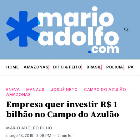
HOME
AMAZONAS
DITO & FEITO
BRASIL
POLÍCIA
PARI
ENEVA
—
MANAUS
—
JOSUÉ NETO
—
CAMPO DO AZULÃO
—
AMAZONAS
Empresa quer investir R$ 1
bilhão no Campo do Azulão
MÁRIO ADOLFO FILHO
março 13, 2019
. 2:08 PM
2 min ler