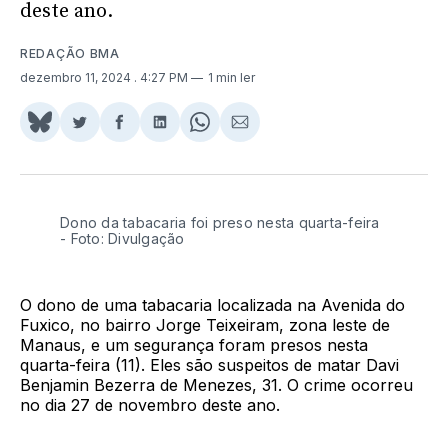
deste ano.
REDAÇÃO BMA
dezembro 11, 2024
. 4:27 PM
1 min ler
Share
Compartilhar
Compartilhar
Compartilhar
Share
Compartilhar
on
no
no
no
on
via
BlueSky
Twitter
Facebook
LinkedIn
WhatsApp
Email
Dono da tabacaria foi preso nesta quarta-feira
- Foto: Divulgação
O dono de uma tabacaria localizada na Avenida do
Fuxico, no bairro Jorge Teixeiram, zona leste de
Manaus, e um segurança foram presos nesta
quarta-feira (11). Eles são suspeitos de matar Davi
Benjamin Bezerra de Menezes, 31. O crime ocorreu
no dia 27 de novembro deste ano.