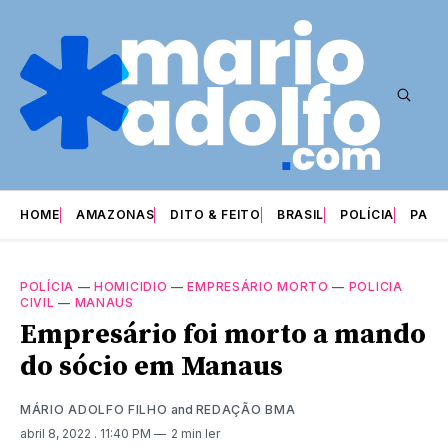
HOME
AMAZONAS
DITO & FEITO
BRASIL
POLÍCIA
PARI
POLÍCIA
—
HOMICIDIO
—
EMPRESÁRIO MORTO
—
POLICIA
CIVIL
—
MANAUS
Empresário foi morto a mando
do sócio em Manaus
MÁRIO ADOLFO FILHO
and
REDAÇÃO BMA
abril 8, 2022
. 11:40 PM
2 min ler