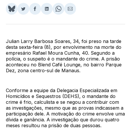
Share
Compartilhar
Compartilhar
Compartilhar
Share
Compartilhar
on
no
no
no
on
via
BlueSky
Twitter
Facebook
LinkedIn
WhatsApp
Email
Julian Larry Barbosa Soares, 34, foi preso na tarde
desta sexta-feira (8), por envolvimento na morte do
empresário Rafael Moura Cunha, 40. Segundo a
polícia, o suspeito é o mandante do crime. A prisão
aconteceu no Blend Café Lounge, no bairro Parque
Dez, zona centro-sul de Manaus.
Conforme a equipe da Delegacia Especializada em
Homicídios e Sequestros (DEHS), o mandante do
crime é frio, calculista e se negou a contribuir com
as investigações, mesmo que as provas indicassem a
participação dele. A motivação do crime envolve uma
dívida e ganância. A investigação que durou quatro
meses resultou na prisão de duas pessoas.