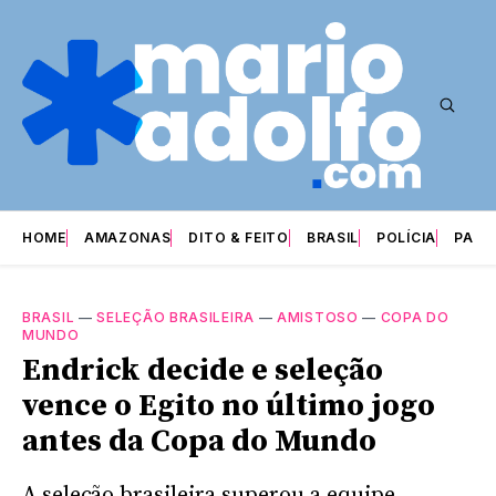
HOME
AMAZONAS
DITO & FEITO
BRASIL
POLÍCIA
PARI
BRASIL
—
SELEÇÃO BRASILEIRA
—
AMISTOSO
—
COPA DO
MUNDO
Endrick decide e seleção
vence o Egito no último jogo
antes da Copa do Mundo
A seleção brasileira superou a equipe