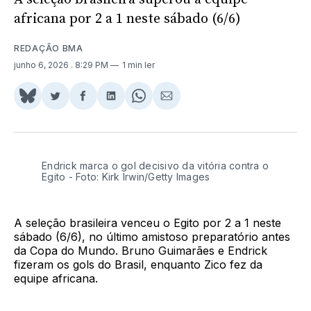
africana por 2 a 1 neste sábado (6/6)
REDAÇÃO BMA
junho 6, 2026
. 8:29 PM
1 min ler
Share
Compartilhar
Compartilhar
Compartilhar
Share
Compartilhar
on
no
no
no
on
via
BlueSky
Twitter
Facebook
LinkedIn
WhatsApp
Email
Endrick marca o gol decisivo da vitória contra o 
Egito - Foto: Kirk Irwin/Getty Images
A seleção brasileira venceu o Egito por 2 a 1 neste
sábado (6/6), no último amistoso preparatório antes
da Copa do Mundo. Bruno Guimarães e Endrick
fizeram os gols do Brasil, enquanto Zico fez da
equipe africana.