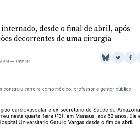
 internado, desde o final de abril, após
ões decorrentes de uma cirurgia
Share
Comparti
Com
39 AM
1 min ler
on
no
no
BlueSky
Twitter
Fac
as construiu carreira como médico, professor e gestor público
rgião cardiovascular e ex-secretário de Saúde do Amazonas
reu nesta quarta-feira (13), em Manaus, aos 62 anos. Ele 
ospital Universitário Getúlio Vargas desde o fim de abril.