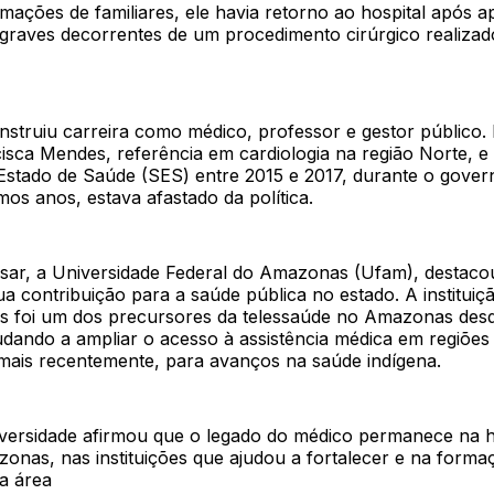
ações de familiares, ele havia retorno ao hospital após a
graves decorrentes de um procedimento cirúrgico realizad
nstruiu carreira como médico, professor e gestor público. E
isca Mendes, referência em cardiologia na região Norte, e
 Estado de Saúde (SES) entre 2015 e 2017, durante o gove
mos anos, estava afastado da política.
sar, a Universidade Federal do Amazonas (Ufam), destacou 
a contribuição para a saúde pública no estado. A institui
as foi um dos precursores da telessaúde no Amazonas desde
udando a ampliar o acesso à assistência médica em regiões
 mais recentemente, para avanços na saúde indígena.
iversidade afirmou que o legado do médico permanece na hi
onas, nas instituições que ajudou a fortalecer e na forma
da área