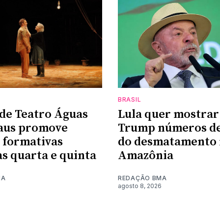
BRASIL
de Teatro Águas
Lula quer mostrar
aus promove
Trump números d
s formativas
do desmatamento 
as quarta e quinta
Amazônia
MA
REDAÇÃO BMA
6
agosto 8, 2026