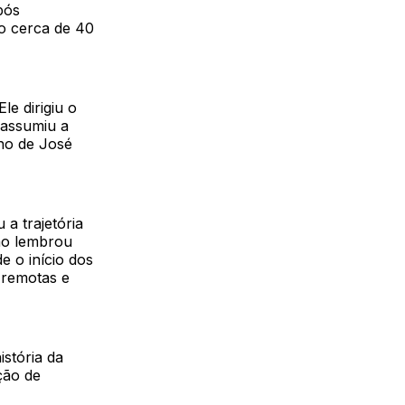
pós
o cerca de 40
le dirigiu o
 assumiu a
rno de José
a trajetória
ção lembrou
 o início dos
 remotas e
stória da
ção de