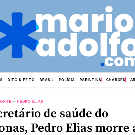
S
DITO & FEITO
BRASIL
POLÍCIA
PARINTINS
CHARGES
A
ORTE
—
PEDRO ELIAS
cretário de saúde do
nas, Pedro Elias morre 