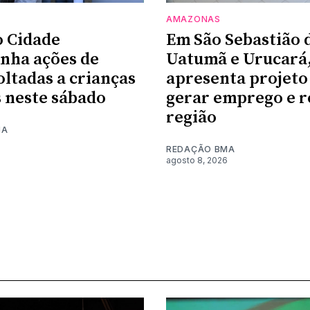
AMAZONAS
 Cidade
Em São Sebastião 
nha ações de
Uatumã e Urucará
oltadas a crianças
apresenta projeto
s neste sábado
gerar emprego e r
região
MA
6
REDAÇÃO BMA
agosto 8, 2026