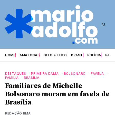
HOME
AMAZONAS
DITO & FEITO
BRASIL
POLÍCIA
PARI
DESTAQUES
—
PRIMEIRA DAMA
—
BOLSONARO
—
FAVELA
—
FAMÍLIA
—
BRASÍLIA
Familiares de Michelle
Bolsonaro moram em favela de
Brasília
REDAÇÃO BMA