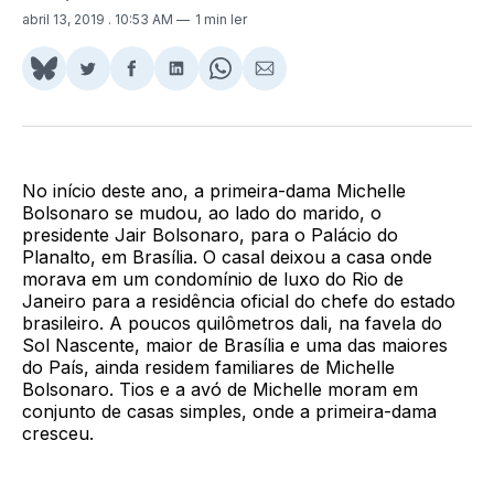
abril 13, 2019
. 10:53 AM
1 min ler
Share
Compartilhar
Compartilhar
Compartilhar
Share
Compartilhar
on
no
no
no
on
via
BlueSky
Twitter
Facebook
LinkedIn
WhatsApp
Email
No início deste ano, a primeira-dama Michelle
Bolsonaro se mudou, ao lado do marido, o
presidente Jair Bolsonaro, para o Palácio do
Planalto, em Brasília. O casal deixou a casa onde
morava em um condomínio de luxo do Rio de
Janeiro para a residência oficial do chefe do estado
brasileiro. A poucos quilômetros dali, na favela do
Sol Nascente, maior de Brasília e uma das maiores
do País, ainda residem familiares de Michelle
Bolsonaro. Tios e a avó de Michelle moram em
conjunto de casas simples, onde a primeira-dama
cresceu.