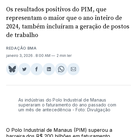
Os resultados positivos do PIM, que
representam o maior que o ano inteiro de
2024, também incluíram a geração de postos
de trabalho
REDAÇÃO BMA
janeiro 3, 2026
. 8:00 AM
2 min ler
Share
Compartilhar
Compartilhar
Compartilhar
Share
Compartilhar
on
no
no
no
on
via
BlueSky
Twitter
Facebook
LinkedIn
WhatsApp
Email
As indústrias do Polo Industrial de Manaus
superaram o faturamento do ano passado com
um mês de antecedência - Foto: Divulgação
O Polo Industrial de Manaus (PIM) superou a
barreira dos R$ 200 bilhões em faturamento