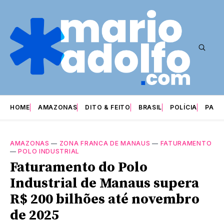
HOME
AMAZONAS
DITO & FEITO
BRASIL
POLÍCIA
PARI
AMAZONAS
—
ZONA FRANCA DE MANAUS
—
FATURAMENTO
—
POLO INDUSTRIAL
Faturamento do Polo
Industrial de Manaus supera
R$ 200 bilhões até novembro
de 2025