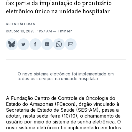
faz parte da implantação do prontuário
eletrônico único na unidade hospitalar
REDAÇÃO BMA
outubro 10, 2025
. 11:57 AM
1 min ler
Share
Compartilhar
Compartilhar
Compartilhar
Share
Compartilhar
on
no
no
no
on
via
BlueSky
Twitter
Facebook
LinkedIn
WhatsApp
Email
O novo sistema eletrônico foi implementado em
todos os serviços na unidade hospitalar
A Fundação Centro de Controle de Oncologia do
Estado do Amazonas (FCecon), órgão vinculado à
Secretaria de Estado de Saúde (SES-AM), passa a
adotar, nesta sexta-feira (10/10), o chamamento de
usuário por meio do sistema de senha eletrônica. O
novo sistema eletrônico foi implementado em todos