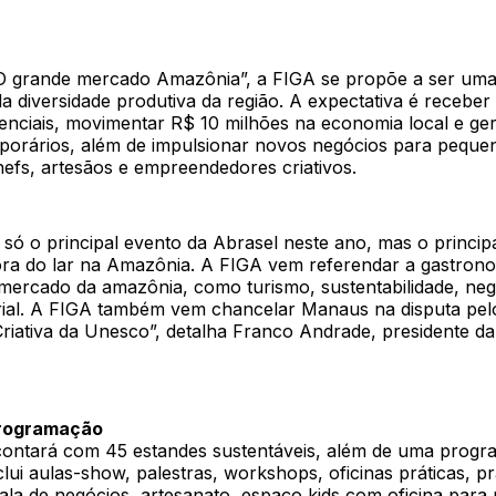
 grande mercado Amazônia”, a FIGA se propõe a ser uma 
da diversidade produtiva da região. A expectativa é receber 
senciais, movimentar R$ 10 milhões na economia local e ge
orários, além de impulsionar novos negócios para peque
efs, artesãos e empreendedores criativos.
só o principal evento da Abrasel neste ano, mas o princip
ora do lar na Amazônia. A FIGA vem referendar a gastron
mercado da amazônia, como turismo, sustentabilidade, neg
strial. A FIGA também vem chancelar Manaus na disputa pel
riativa da Unesco”, detalha Franco Andrade, presidente da
programação
ontará com 45 estandes sustentáveis, além de uma prog
clui aulas-show, palestras, workshops, oficinas práticas, p
ala de negócios, artesanato, espaço kids com oficina para 