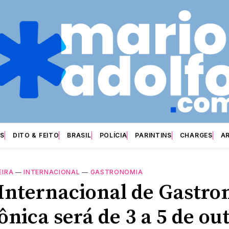
S
DITO & FEITO
BRASIL
POLÍCIA
PARINTINS
CHARGES
A
EIRA
—
INTERNACIONAL
—
GASTRONOMIA
 Internacional de Gastr
nica será de 3 a 5 de ou