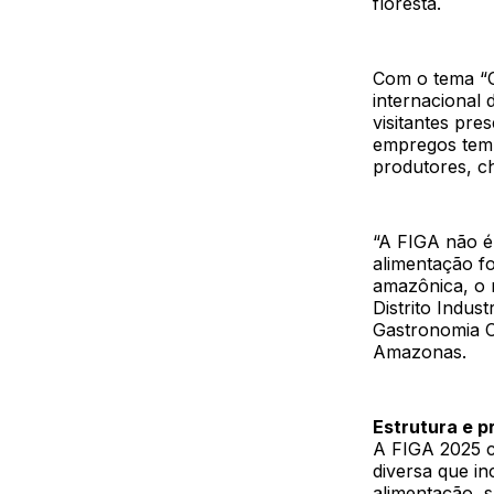
floresta.
Com o tema “O
internacional 
visitantes pre
empregos temp
produtores, ch
“A FIGA não é 
alimentação f
amazônica, o 
Distrito Indu
Gastronomia C
Amazonas.
Estrutura e 
A FIGA 2025 c
diversa que in
alimentação, s