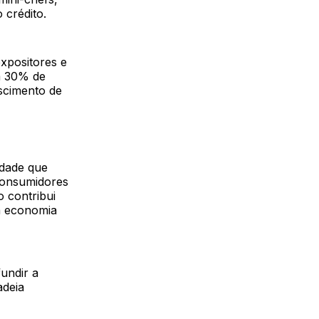
 crédito.
xpositores e
a 30% de
scimento de
idade que
 consumidores
 contribui
 a economia
undir a
adeia