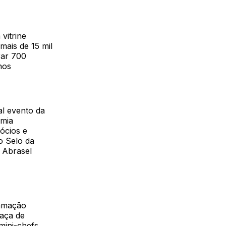
vitrine
mais de 15 mil
rar 700
nos
al evento da
omia
ócios e
o Selo da
 Abrasel
ramação
raça de
mini-chefs,