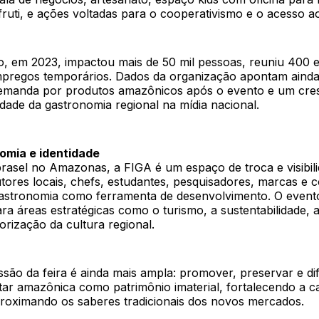
ruti, e ações voltadas para o cooperativismo e o acesso ao
o, em 2023, impactou mais de 50 mil pessoas, reuniu 400 e
mpregos temporários. Dados da organização apontam aind
emanda por produtos amazônicos após o evento e um cre
idade da gastronomia regional na mídia nacional.
omia e identidade
brasel no Amazonas, a FIGA é um espaço de troca e visibil
tores locais, chefs, estudantes, pesquisadores, marcas e
astronomia como ferramenta de desenvolvimento. O evento
ra áreas estratégicas como o turismo, a sustentabilidade,
lorização da cultura regional.
são da feira é ainda mais ampla: promover, preservar e dif
tar amazônica como patrimônio imaterial, fortalecendo a c
proximando os saberes tradicionais dos novos mercados.