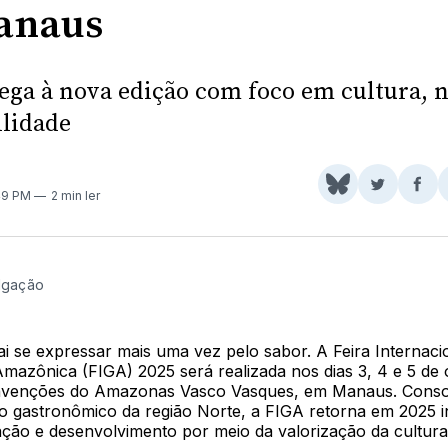
anaus
ega à nova edição com foco em cultura, n
ilidade
Share
Comparti
Com
:49 PM
2 min ler
on
no
no
BlueSky
Twitter
Fac
ulgação
i se expressar mais uma vez pelo sabor. A Feira Internaci
mazônica (FIGA) 2025 será realizada nos dias 3, 4 e 5 de
nvenções do Amazonas Vasco Vasques, em Manaus. Conso
o gastronômico da região Norte, a FIGA retorna em 2025 
ação e desenvolvimento por meio da valorização da cultura