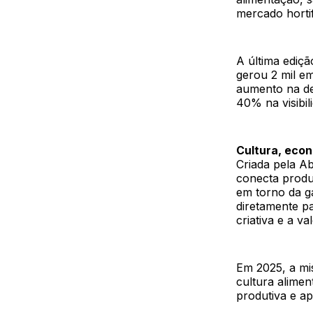
mercado hortif
A última ediçã
gerou 2 mil e
aumento na d
40% na visibil
Cultura, econ
Criada pela A
conecta produ
em torno da g
diretamente pa
criativa e a va
Em 2025, a mis
cultura alimen
produtiva e a