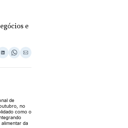
egócios e
lhar
partilhar
Compartilhar
Share
Compartilhar
no
on
via
ebook
LinkedIn
WhatsApp
Email
onal de
 outubro, no
lidado como o
integrando
 alimentar da