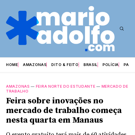
HOME
AMAZONAS
DITO & FEITO
BRASIL
POLÍCIA
PARI
AMAZONAS
—
FEIRA NORTE DO ESTUDANTE
—
MERCADO DE
TRABALHO
Feira sobre inovações no
mercado de trabalho começa
nesta quarta em Manaus
O evento gratuito terá mais de 60 atividades