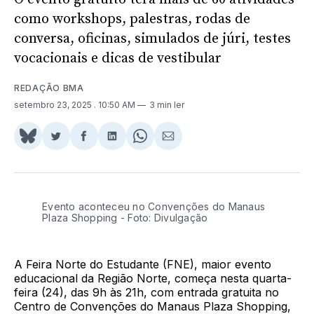
como workshops, palestras, rodas de
conversa, oficinas, simulados de júri, testes
vocacionais e dicas de vestibular
REDAÇÃO BMA
setembro 23, 2025
. 10:50 AM
3 min ler
Share
Compartilhar
Compartilhar
Compartilhar
Share
Compartilhar
on
no
no
no
on
via
BlueSky
Twitter
Facebook
LinkedIn
WhatsApp
Email
Evento aconteceu no Convenções do Manaus
Plaza Shopping - Foto: Divulgação
A Feira Norte do Estudante (FNE), maior evento
educacional da Região Norte, começa nesta quarta-
feira (24), das 9h às 21h, com entrada gratuita no
Centro de Convenções do Manaus Plaza Shopping,