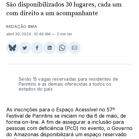
São disponibilizados 30 lugares, cada um
com direito a um acompanhante
REDAÇÃO BMA
abril 30, 2024
. 10:46 AM
2 min ler
Share
Compartilhar
Compartilhar
Compartilhar
Share
Compartilhar
on
no
no
no
on
via
BlueSky
Twitter
Facebook
LinkedIn
WhatsApp
Email
Serão 15 vagas reservadas para residentes de
Parintins e as demais oferecidas a todos os
estados do país
As inscrições para o Espaço Acessível no 57º
Festival de Parintins se iniciam no dia 6 de maio, de
forma on-line. A fim de assegurar a inclusão para
pessoas com deficiência (PcD) no evento, o Governo
do Amazonas disponibilizará um espaço reservado