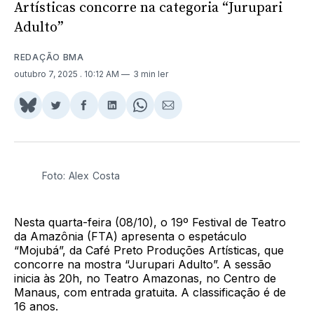
Artísticas concorre na categoria “Jurupari
Adulto”
REDAÇÃO BMA
outubro 7, 2025
. 10:12 AM
3 min ler
Share
Compartilhar
Compartilhar
Compartilhar
Share
Compartilhar
on
no
no
no
on
via
BlueSky
Twitter
Facebook
LinkedIn
WhatsApp
Email
Foto: Alex Costa
Nesta quarta-feira (08/10), o 19º Festival de Teatro
da Amazônia (FTA) apresenta o espetáculo
“Mojubá”, da Café Preto Produções Artísticas, que
concorre na mostra “Jurupari Adulto”. A sessão
inicia às 20h, no Teatro Amazonas, no Centro de
Manaus, com entrada gratuita. A classificação é de
16 anos.