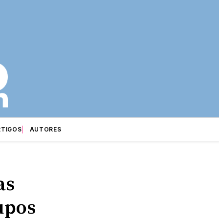
RTIGOS
AUTORES
as
upos