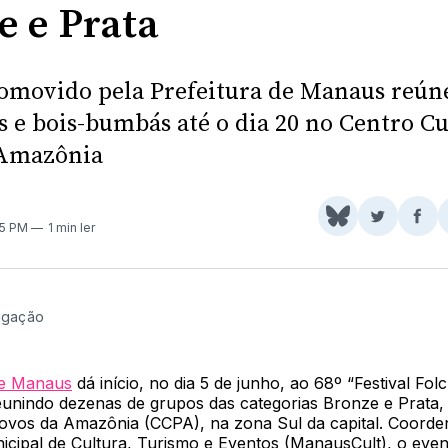
e e Prata
omovido pela Prefeitura de Manaus reún
s e bois-bumbás até o dia 20 no Centro Cu
 Amazônia
Share
Comparti
Com
35 PM
1 min ler
on
no
no
BlueSky
Twitter
Fac
ulgação
de Manaus
dá início, no dia 5 de junho, ao 68º “Festival Folc
unindo dezenas de grupos das categorias Bronze e Prata,
Povos da Amazônia (CCPA), na zona Sul da capital. Coorde
cipal de Cultura, Turismo e Eventos (ManausCult), o even