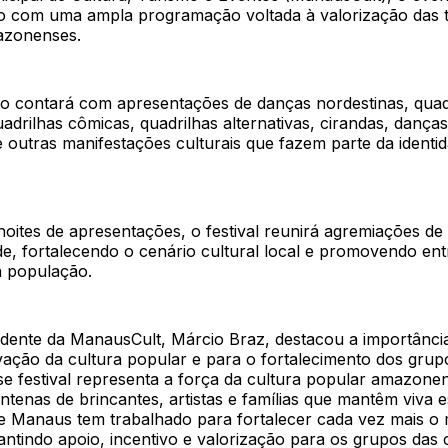
ho com uma ampla programação voltada à valorização das 
azonenses.
 contará com apresentações de danças nordestinas, quad
quadrilhas cômicas, quadrilhas alternativas, cirandas, danças
outras manifestações culturais que fazem parte da identid
oites de apresentações, o festival reunirá agremiações de 
de, fortalecendo o cenário cultural local e promovendo en
a população.
idente da ManausCult, Márcio Braz, destacou a importância
ação da cultura popular e para o fortalecimento dos grupo
sse festival representa a força da cultura popular amazone
ntenas de brincantes, artistas e famílias que mantêm viva e
de Manaus tem trabalhado para fortalecer cada vez mais o
rantindo apoio, incentivo e valorização para os grupos das 