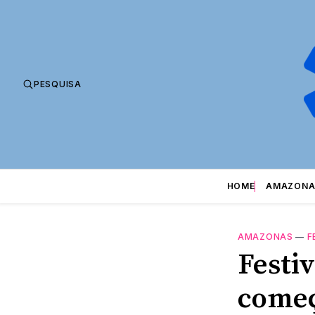
PESQUISA
HOME
AMAZONA
AMAZONAS
—
F
Festi
começ