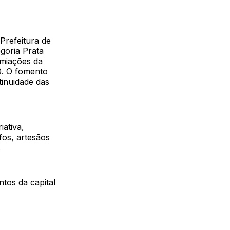
Prefeitura de
goria Prata
miações da
0. O fomento
tinuidade das
iativa,
fos, artesãos
.
ntos da capital