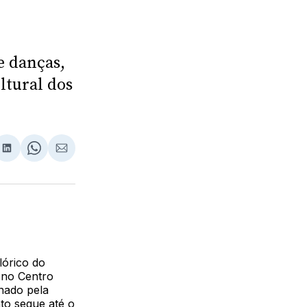
e danças,
ltural dos
lhar
partilhar
Compartilhar
Share
Compartilhar
no
on
via
ebook
LinkedIn
WhatsApp
Email
lórico do
 no Centro
nado pela
to segue até o