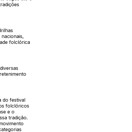
tradições
rilhas
 nacionais,
ade folclórica
diversas
tretenimento
 do festival
s folclóricos
nse e o
ssa tradição.
 movimento
categorias