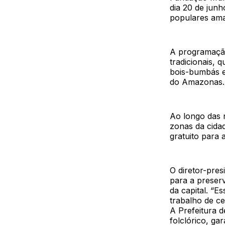
dia 20 de jun
populares am
A programação
tradicionais, 
bois-bumbás e 
do Amazonas.
Ao longo das n
zonas da cida
gratuito para 
O diretor-pres
para a preserv
da capital. “E
trabalho de ce
A Prefeitura 
folclórico, ga