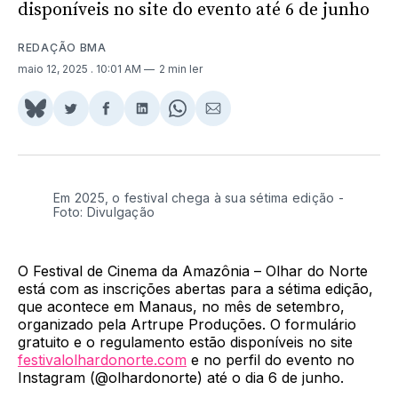
disponíveis no site do evento até 6 de junho
REDAÇÃO BMA
maio 12, 2025
. 10:01 AM
2 min ler
Share
Compartilhar
Compartilhar
Compartilhar
Share
Compartilhar
on
no
no
no
on
via
BlueSky
Twitter
Facebook
LinkedIn
WhatsApp
Email
Em 2025, o festival chega à sua sétima edição -
Foto: Divulgação
O Festival de Cinema da Amazônia – Olhar do Norte
está com as inscrições abertas para a sétima edição,
que acontece em Manaus, no mês de setembro,
organizado pela Artrupe Produções. O formulário
gratuito e o regulamento estão disponíveis no site
festivalolhardonorte.com
e no perfil do evento no
Instagram (@olhardonorte) até o dia 6 de junho.