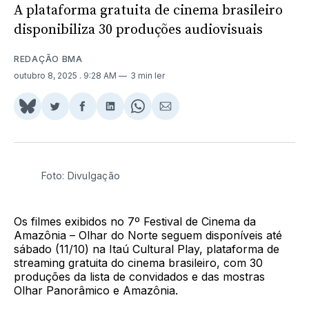
A plataforma gratuita de cinema brasileiro
disponibiliza 30 produções audiovisuais
REDAÇÃO BMA
outubro 8, 2025
. 9:28 AM
3 min ler
Share
Compartilhar
Compartilhar
Compartilhar
Share
Compartilhar
on
no
no
no
on
via
BlueSky
Twitter
Facebook
LinkedIn
WhatsApp
Email
Foto: Divulgação
Os filmes exibidos no 7º Festival de Cinema da
Amazônia – Olhar do Norte seguem disponíveis até
sábado (11/10) na Itaú Cultural Play, plataforma de
streaming gratuita do cinema brasileiro, com 30
produções da lista de convidados e das mostras
Olhar Panorâmico e Amazônia.