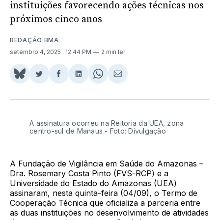
instituições favorecendo ações técnicas nos
próximos cinco anos
REDAÇÃO BMA
setembro 4, 2025
. 12:44 PM
2 min ler
Share
Compartilhar
Compartilhar
Compartilhar
Share
Compartilhar
on
no
no
no
on
via
BlueSky
Twitter
Facebook
LinkedIn
WhatsApp
Email
A assinatura ocorreu na Reitoria da UEA, zona
centro-sul de Manaus - Foto: Divulgação
A Fundação de Vigilância em Saúde do Amazonas –
Dra. Rosemary Costa Pinto (FVS-RCP) e a
Universidade do Estado do Amazonas (UEA)
assinaram, nesta quinta-feira (04/09), o Termo de
Cooperação Técnica que oficializa a parceria entre
as duas instituições no desenvolvimento de atividades