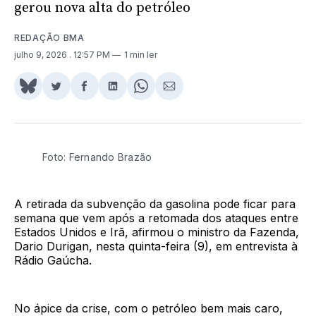
gerou nova alta do petróleo
REDAÇÃO BMA
julho 9, 2026
. 12:57 PM
1 min ler
Share
Compartilhar
Compartilhar
Compartilhar
Share
Compartilhar
on
no
no
no
on
via
BlueSky
Twitter
Facebook
LinkedIn
WhatsApp
Email
Foto: Fernando Brazão
A retirada da subvenção da gasolina pode ficar para
semana que vem após a retomada dos ataques entre
Estados Unidos e Irã, afirmou o ministro da Fazenda,
Dario Durigan, nesta quinta-feira (9), em entrevista à
Rádio Gaúcha.
No ápice da crise, com o petróleo bem mais caro,