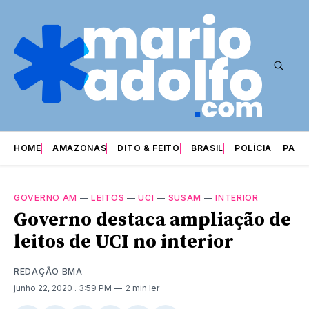
HOME
AMAZONAS
DITO & FEITO
BRASIL
POLÍCIA
PARI
GOVERNO AM
—
LEITOS
—
UCI
—
SUSAM
—
INTERIOR
Governo destaca ampliação de
leitos de UCI no interior
REDAÇÃO BMA
junho 22, 2020
. 3:59 PM
2 min ler