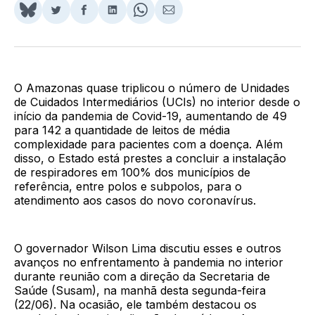
Share
Compartilhar
Compartilhar
Compartilhar
Share
Compartilhar
on
no
no
no
on
via
BlueSky
Twitter
Facebook
LinkedIn
WhatsApp
Email
O Amazonas quase triplicou o número de Unidades
de Cuidados Intermediários (UCIs) no interior desde o
início da pandemia de Covid-19, aumentando de 49
para 142 a quantidade de leitos de média
complexidade para pacientes com a doença. Além
disso, o Estado está prestes a concluir a instalação
de respiradores em 100% dos municípios de
referência, entre polos e subpolos, para o
atendimento aos casos do novo coronavírus.
O governador Wilson Lima discutiu esses e outros
avanços no enfrentamento à pandemia no interior
durante reunião com a direção da Secretaria de
Saúde (Susam), na manhã desta segunda-feira
(22/06). Na ocasião, ele também destacou os