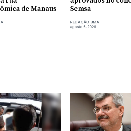
a rua
aprovados no conc
nômica de Manaus
Semsa
MA
REDAÇÃO BMA
6
agosto 6, 2026