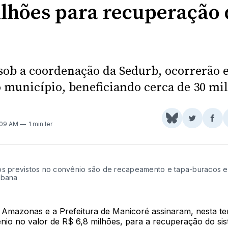
ilhões para recuperação 
 sob a coordenação da Sedurb, ocorrerão 
o município, beneficiando cerca de 30 mil
Share
Comparti
Com
:09 AM
1 min ler
on
no
no
BlueSky
Twitter
Fac
os previstos no convênio são de recapeamento e tapa-buracos 
rbana
Amazonas e a Prefeitura de Manicoré assinaram, nesta ter
nio no valor de R$ 6,8 milhões, para a recuperação do sis