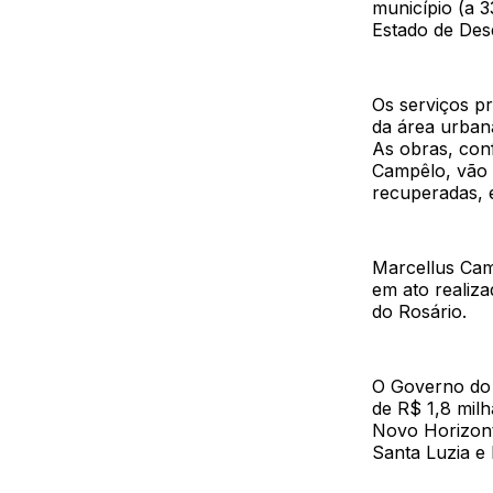
município (a 
Estado de Des
Os serviços p
da área urban
As obras, conf
Campêlo, vão 
recuperadas, e
Marcellus Cam
em ato realiza
do Rosário.
O Governo do 
de R$ 1,8 milh
Novo Horizont
Santa Luzia e