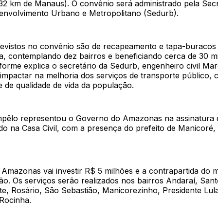
332 km de Manaus). O convênio será administrado pela Secr
envolvimento Urbano e Metropolitano (Sedurb).
revistos no convênio são de recapeamento e tapa-buracos
a, contemplando dez bairros e beneficiando cerca de 30 m
orme explica o secretário da Sedurb, engenheiro civil Mar
impactar na melhoria dos serviços de transporte público, 
 de qualidade de vida da população.
pêlo representou o Governo do Amazonas na assinatura 
do na Casa Civil, com a presença do prefeito de Manicoré, 
Amazonas vai investir R$ 5 milhões e a contrapartida do m
ão. Os serviços serão realizados nos bairros Andaraí, San
e, Rosário, São Sebastião, Manicorezinho, Presidente Lula
 Rocinha.