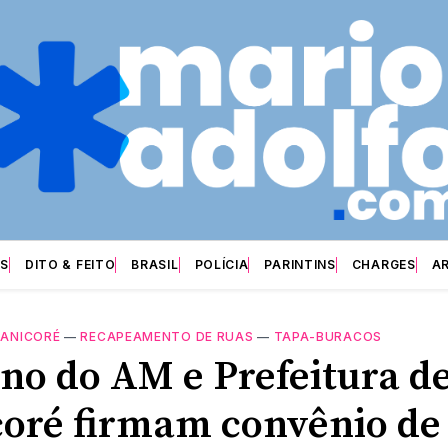
S
DITO & FEITO
BRASIL
POLÍCIA
PARINTINS
CHARGES
A
ANICORÉ
—
RECAPEAMENTO DE RUAS
—
TAPA-BURACOS
no do AM e Prefeitura d
oré firmam convênio de