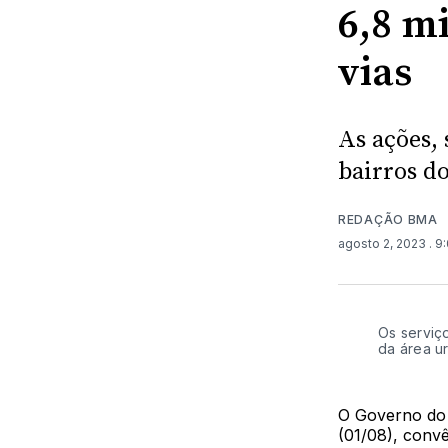
6,8 m
vias
As ações,
bairros d
REDAÇÃO BMA
agosto 2, 2023
. 9
Os serviç
da área u
O Governo do 
(01/08), convê