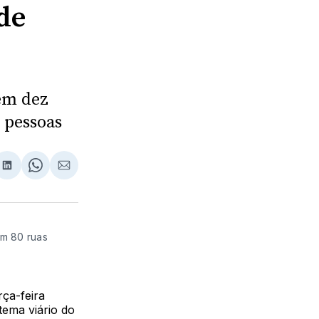
de
em dez
 pessoas
lhar
partilhar
Compartilhar
Share
Compartilhar
no
on
via
ebook
LinkedIn
WhatsApp
Email
em 80 ruas
ça-feira
tema viário do