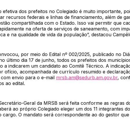
o efetiva dos prefeitos no Colegiado é muito importante, po
ar recursos federais e linhas de financiamento, além de gar
stão compartilhada com o Estado. Isso vai permitir que ca
apidamente na oferta de serviços de saneamento, com impa
ica e na qualidade de vida da população”, destacou Campêl
nvocou, por meio do Edital nº 002/2025, publicado no Diár
o último dia 17 de junho, todos os prefeitos dos município
ão a indicarem um candidato ao Comitê Técnico. A indicaçã
or ofício, acompanhada de currículo resumido e declaraçã
com envio para o e-mail
mrsb.am@sedurb.am.gov.br
, con
 ao edital.
Secretário-Geral da MRSB será feita conforme as regras do
aberá ao próprio Colegiado eleger um dos 11 integrantes d
o cargo. O mandato será correspondente ao do gestor que 