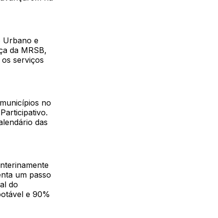
o Urbano e
nça da MRSB,
 os serviços
 municípios no
articipativo.
alendário das
interinamente
senta um passo
al do
potável e 90%