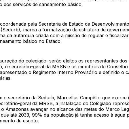
ão dos serviços de saneamento básico.
 coordenada pela Secretaria de Estado de Desenvolviment
 (Sedurb), marca a formalização da estrutura de governa
ma da autarquia criada com a missão de regular e fiscalizar
aneamento básico no Estado.
auração do colegiado, serão eleitos os representantes dos
o, o secretário-geral da MRSB e os membros do Conselho P
presentado o Regimento Interno Provisório e definido o c
árias.
 o secretário da Sedurb, Marcellus Campêlo, que exerce 
ecretário-geral da MRSB, a instalação do Colegiado repre
a o Amazonas avançar no alcance das metas do Marco Leg
que até 2033, 99% da população já tenha acesso à água 
tamento de esgoto.