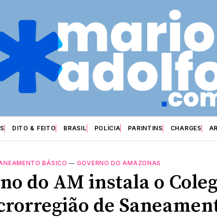
S
DITO & FEITO
BRASIL
POLÍCIA
PARINTINS
CHARGES
A
ANEAMENTO BÁSICO
—
GOVERNO DO AMAZONAS
no do AM instala o Cole
crorregião de Saneamen