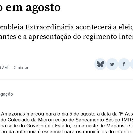
o em agosto
embleia Extraordinária acontecerá a elei
antes e a apresentação do regimento inte
Share
Comparti
Com
35 AM
2 min ler
on
no
no
BlueSky
Twitter
Fac
ulgação
Amazonas marcou para o dia 5 de agosto a data da 1ª As
a do Colegiado da Microrregião de Saneamento Básico (MR
a na sede do Governo do Estado, zona oeste de Manaus, e 
ação da autarquia é essencial para os municípios do interi