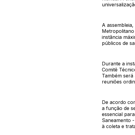
universalizaç
A assembleia,
Metropolitano
instância máxi
públicos de s
Durante a inst
Comitê Técnic
Também será a
reuniões ordin
De acordo com
a função de s
essencial par
Saneamento - 
à coleta e tra