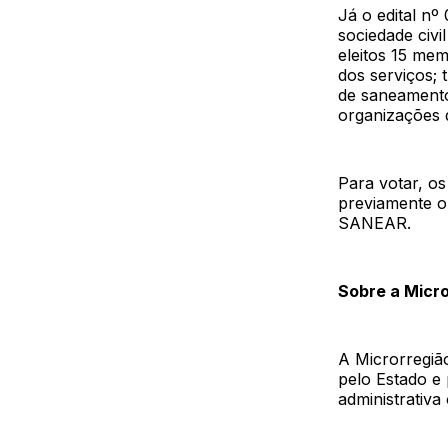
Já o edital nº
sociedade civ
eleitos 15 mem
dos serviços; 
de saneamento 
organizações d
Para votar, o
previamente o 
SANEAR.
Sobre a Micr
A Microrregiã
pelo Estado e
administrativa