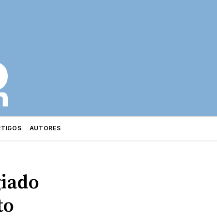
RTIGOS
AUTORES
giado
to