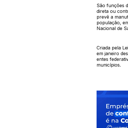
São funções da
direta ou con
prevê a manut
população, em
Nacional de S
Criada pela L
em janeiro des
entes federat
municípios.