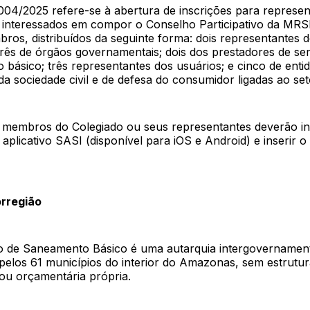
 004/2025 refere-se à abertura de inscrições para represe
il interessados em compor o Conselho Participativo da MR
bros, distribuídos da seguinte forma: dois representantes do
três de órgãos governamentais; dois dos prestadores de se
básico; três representantes dos usuários; e cinco de entid
a sociedade civil e de defesa do consumidor ligadas ao set
s membros do Colegiado ou seus representantes deverão in
aplicativo SASI (disponível para iOS e Android) e inserir o
orregião
o de Saneamento Básico é uma autarquia intergovernamen
 pelos 61 municípios do interior do Amazonas, sem estrutu
 ou orçamentária própria.