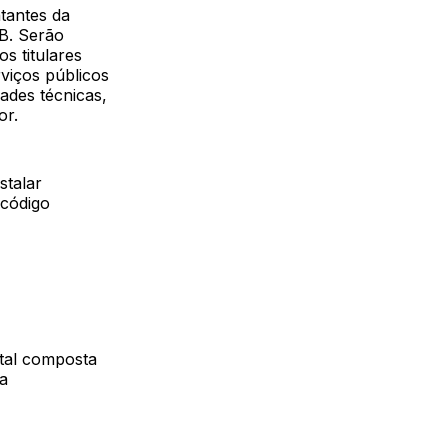
ntantes da
SB. Serão
s titulares
rviços públicos
ades técnicas,
or.
stalar
 código
tal composta
ra