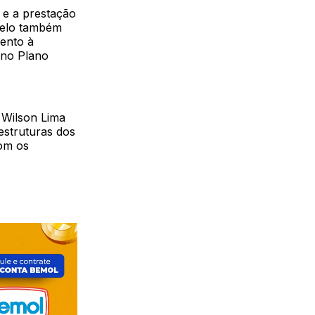
 e a prestação
delo também
ento à
 no Plano
 Wilson Lima
estruturas dos
om os