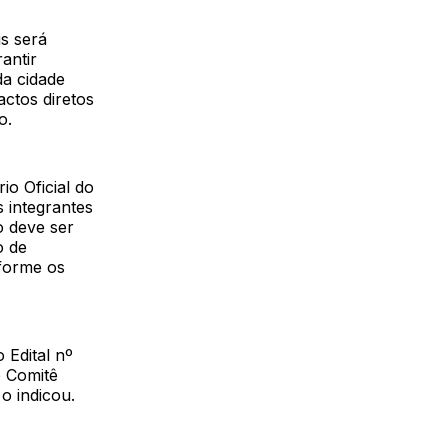
is será
antir
da cidade
ctos diretos
o.
io Oficial do
s integrantes
o deve ser
o de
forme os
 Edital nº
o Comitê
o indicou.