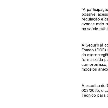
“A participaçã
possível acess
regulação e ge
avance mais r
na saúde públ
A Sedurb já co
Estado (DOE) n
da microrregi
formalizada p
compromisso, 
modelos anexos
A escolha do 
003/2025, e c
Técnico para 