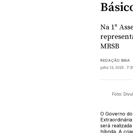
Básic
Na 1ª Ass
represent
MRSB
REDAÇÃO BMA
julho 13, 2025
. 7:
Foto: Div
O Governo do 
Extraordinári
será realizad
híbrida. A cri