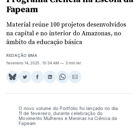
Fapeam
Material reúne 100 projetos desenvolvidos
na capital e no interior do Amazonas, no
âmbito da educação básica
REDAÇÃO BMA
fevereiro 14, 2025
. 10:34 AM
3 min ler
Share
Compartilhar
Compartilhar
Compartilhar
Share
Compartilhar
on
no
no
no
on
via
BlueSky
Twitter
Facebook
LinkedIn
WhatsApp
Email
O novo volume do Portfólio foi lançado no dia
11 de fevereiro, durante celebração do
Movimento Mulheres e Meninas na Ciência da
Fapeam