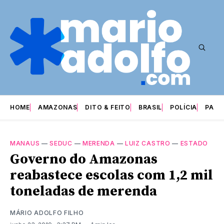
HOME
AMAZONAS
DITO & FEITO
BRASIL
POLÍCIA
PARI
MANAUS
—
SEDUC
—
MERENDA
—
LUIZ CASTRO
—
ESTADO
Governo do Amazonas
reabastece escolas com 1,2 mil
toneladas de merenda
MÁRIO ADOLFO FILHO