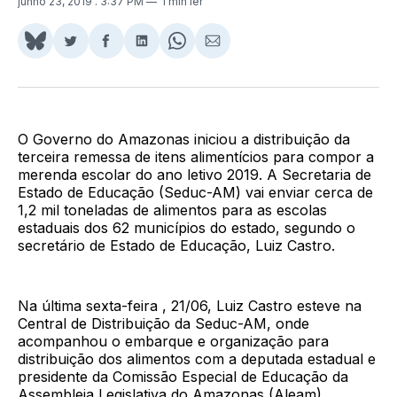
junho 23, 2019
. 3:37 PM
1 min ler
Share
Compartilhar
Compartilhar
Compartilhar
Share
Compartilhar
on
no
no
no
on
via
BlueSky
Twitter
Facebook
LinkedIn
WhatsApp
Email
O Governo do Amazonas iniciou a distribuição da
terceira remessa de itens alimentícios para compor a
merenda escolar do ano letivo 2019. A Secretaria de
Estado de Educação (Seduc-AM) vai enviar cerca de
1,2 mil toneladas de alimentos para as escolas
estaduais dos 62 municípios do estado, segundo o
secretário de Estado de Educação, Luiz Castro.
Na última sexta-feira , 21/06, Luiz Castro esteve na
Central de Distribuição da Seduc-AM, onde
acompanhou o embarque e organização para
distribuição dos alimentos com a deputada estadual e
presidente da Comissão Especial de Educação da
Assembleia Legislativa do Amazonas (Aleam),