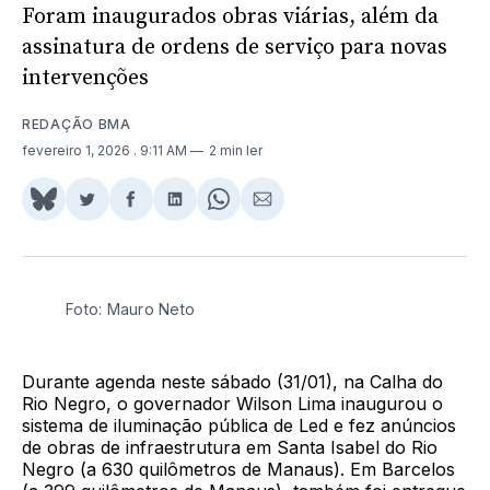
Foram inaugurados obras viárias, além da
assinatura de ordens de serviço para novas
intervenções
REDAÇÃO BMA
fevereiro 1, 2026
. 9:11 AM
2 min ler
Share
Compartilhar
Compartilhar
Compartilhar
Share
Compartilhar
on
no
no
no
on
via
BlueSky
Twitter
Facebook
LinkedIn
WhatsApp
Email
Foto: Mauro Neto
Durante agenda neste sábado (31/01), na Calha do
Rio Negro, o governador Wilson Lima inaugurou o
sistema de iluminação pública de Led e fez anúncios
de obras de infraestrutura em Santa Isabel do Rio
Negro (a 630 quilômetros de Manaus). Em Barcelos