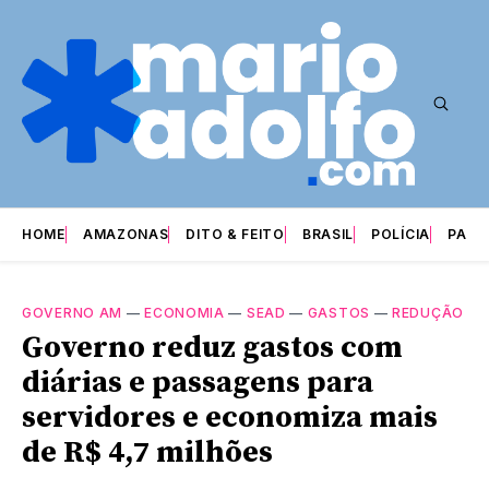
HOME
AMAZONAS
DITO & FEITO
BRASIL
POLÍCIA
PARI
GOVERNO AM
—
ECONOMIA
—
SEAD
—
GASTOS
—
REDUÇÃO
Governo reduz gastos com
diárias e passagens para
servidores e economiza mais
de R$ 4,7 milhões