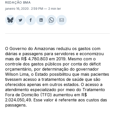
REDAÇÃO BMA
janeiro 16, 2020
. 2:59 PM
2 min ler
Share
Compartilhar
Compartilhar
Compartilhar
Share
Compartilhar
on
no
no
no
on
via
BlueSky
Twitter
Facebook
LinkedIn
WhatsApp
Email
O Governo do Amazonas reduziu os gastos com
diárias e passagens para servidores e economizou
mais de R$ 4.780.803 em 2019. Mesmo com o
controle dos gastos públicos por conta do déficit
orçamentário, por determinação do governador
Wilson Lima, o Estado possibilitou que mais pacientes
tivessem acesso a tratamentos de saúde que são
oferecidos apenas em outros estados. O acesso a
atendimento especializado por meio do Tratamento
Fora de Domicílio (TFD) aumentou em R$
2.024.050,49. Esse valor é referente aos custos das
passagens.