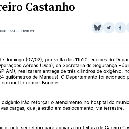
reiro Castanho
Share
Comparti
Com
 10:00 AM
1 min ler
on
no
no
BlueSky
Twitter
Fac
e domingo (07/02), por volta das 11h20, equipes do Depa
Operações Aéreas (Dioa), da Secretaria de Segurança Públ
-AM), realizaram entrega de três cilindros de oxigênio, n
24 quilômetros de Manaus). O Departamento foi acionado p
 coronel Louismar Bonates.
e oxigênio irão reforçar o atendimento no hospital do munic
as cargas, que já estão em deslocamento, via terrestre.
os pelo secretário para apoiar a prefeitura de Careiro Ca