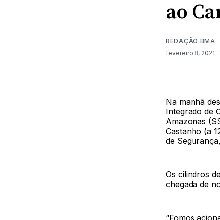
ao Ca
REDAÇÃO BMA
fevereiro 8, 2021
.
Na manhã dest
Integrado de 
Amazonas (SSP
Castanho (a 1
de Segurança,
Os cilindros d
chegada de nov
“Fomos acionad