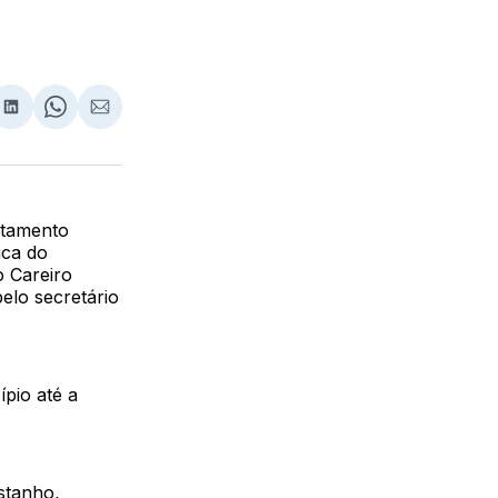
lhar
partilhar
Compartilhar
Share
Compartilhar
no
on
via
ebook
LinkedIn
WhatsApp
Email
rtamento
ica do
o Careiro
elo secretário
ípio até a
stanho,