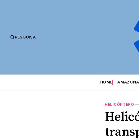
PESQUISA
HOME
AMAZONA
HELICÓPTERO
Helic
trans