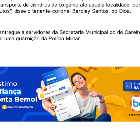
ransporte de cilindros de oxigênio até aquela localidade, 
tos”, disse o tenente-coronel Bercley Santos, do Dioa.
 entregue a servidores da Secretaria Municipal do do Carei
 uma guarnição da Polícia Militar.