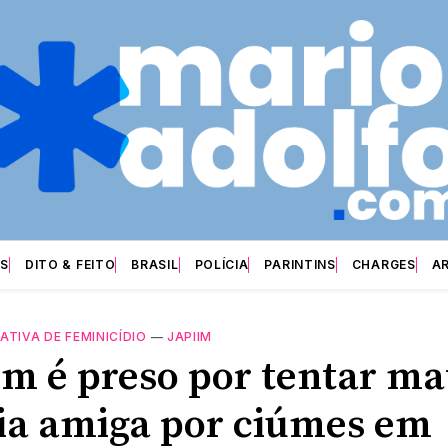
S
DITO & FEITO
BRASIL
POLÍCIA
PARINTINS
CHARGES
A
ATIVA DE FEMINICÍDIO
—
JAPIIM
 é preso por tentar ma
ia amiga por ciúmes em