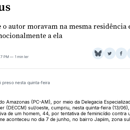
us
e o autor moravam na mesma residência e
ocionalmente a ela
Share
Comparti
Com
:47 PM
1 min ler
on
no
no
BlueSky
Twitter
Fac
 preso nesta quinta-feira
il do Amazonas (PC-AM), por meio da Delegacia Especializ
er (DECCM) sul/oeste, cumpriu, nesta quinta-feira (13/06
tiva de um homem, 44, por tentativa de feminicídio contra
me aconteceu no dia 7 de junho, no bairro Japiim, zona sul