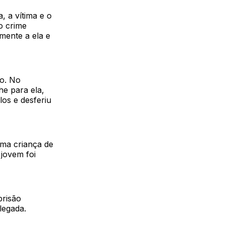
, a vítima e o
o crime
mente a ela e
ão. No
he para ela,
los e desferiu
 uma criança de
 jovem foi
prisão
legada.