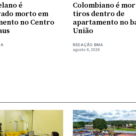
lano é
Colombiano é mor
rado morto em
tiros dentro de
mento no Centro
apartamento no ba
aus
União
MA
REDAÇÃO BMA
6
agosto 6, 2026