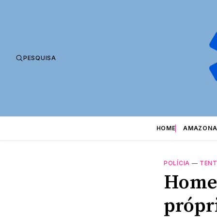
PESQUISA
HOME
AMAZONA
POLÍCIA
—
TENT
Homem
própr