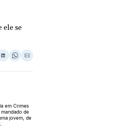
 ele se
lhar
partilhar
Compartilhar
Share
Compartilhar
no
on
via
ebook
LinkedIn
WhatsApp
Email
ada em Crimes
), mandado de
 uma jovem, de
.