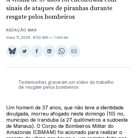
sinais de ataques de piranhas durante
resgate pelos bombeiros
REDAÇÃO BMA
maio 11, 2026
. 8:50 AM
1 min ler
Share
Compartilhar
Compartilhar
Compartilhar
Share
Compartilhar
on
no
no
no
on
via
BlueSky
Twitter
Facebook
LinkedIn
WhatsApp
Email
Testemunhas gravaram um vídeo do trabalho
de resgate pelos bombeiros
Um homem de 37 anos, que não teve a identidade
divulgada, morreu afogado neste domingo (10) no,
município de Iranduba (a 27 quilômetros a sudoeste
de Manaus). O Corpo de Bombeiros Militar do
Amazonas (CBMAM) foi acionado para realizar o