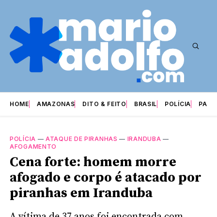
HOME
AMAZONAS
DITO & FEITO
BRASIL
POLÍCIA
PARI
POLÍCIA
—
ATAQUE DE PIRANHAS
—
IRANDUBA
—
AFOGAMENTO
Cena forte: homem morre
afogado e corpo é atacado por
piranhas em Iranduba
A vítima de 37 anos foi encontrada com