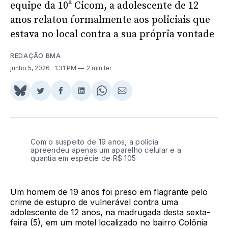
equipe da 10ª Cicom, a adolescente de 12
anos relatou formalmente aos policiais que
estava no local contra a sua própria vontade
REDAÇÃO BMA
junho 5, 2026
. 1:31 PM
2 min ler
Share
Compartilhar
Compartilhar
Compartilhar
Share
Compartilhar
on
no
no
no
on
via
BlueSky
Twitter
Facebook
LinkedIn
WhatsApp
Email
Com o suspeito de 19 anos, a polícia
apreendeu apenas um aparelho celular e a
quantia em espécie de R$ 105
Um homem de 19 anos foi preso em flagrante pelo
crime de estupro de vulnerável contra uma
adolescente de 12 anos, na madrugada desta sexta-
feira (5), em um motel localizado no bairro Colônia