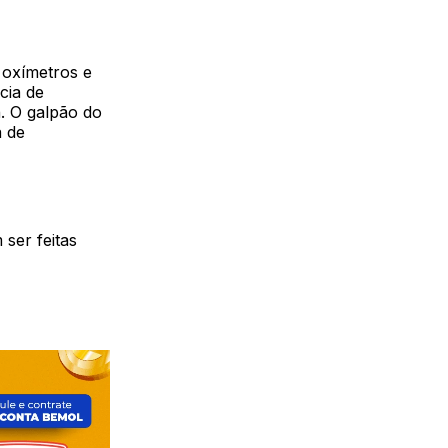
 oxímetros e
cia de
h. O galpão do
a de
ser feitas