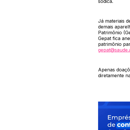
sódica.
Já materiais 
demais aparel
Patrimônio (Ge
Gepat fica an
patrimônio par
gepat@saude.
Apenas doaçõe
diretamente n