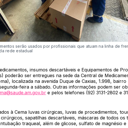
mentos serão usados por profissionais que atuam na linha de fre
da rede estadual
dicamentos, insumos descartáveis e Equipamentos de Pr
PIs) poderão ser entregues na sede da Central de Medicame
a), localizada na avenida Duque de Caxias, 1.998, bairro 
 segunda-feira a sábado. Outras informações podem ser obt
ema@saude.am.gov.br
e pelos telefones (92) 3131-2802 e 3
dos à Cema luvas cirúrgicas, luvas de procedimentos, touc
 cirúrgicos, sapatilhas descartáveis, máscaras de todos os t
ntubação traqueal, além de glicose, sulfato de magnésio e