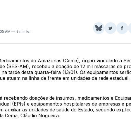
Share
Comparti
Com
:05 AM
2 min ler
on
no
no
BlueSky
Twitter
Fac
Medicamentos do Amazonas (Cema), órgão vinculado à Sec
de (SES-AM), recebeu a doação de 12 mil máscaras de pr
na tarde desta quarta-feira (13/01). Os equipamentos serã
que atuam na linha de frente em unidades da rede estadual.
á recebendo doações de insumos, medicamentos e Equipa
idual (EPIs) e equipamentos hospitalares de empresas e pe
m auxiliar as unidades de saúde do Estado, segundo explic
a Cema, Cláudio Nogueira.