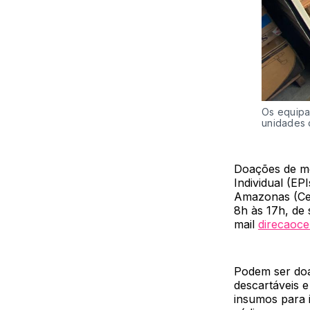
Os equipa
unidades 
Doações de me
Individual (E
Amazonas (Cem
8h às 17h, de
mail
direcaoc
Podem ser doa
descartáveis e
insumos para i