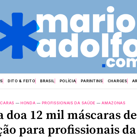
S
DITO & FEITO
BRASIL
POLÍCIA
PARINTINS
CHARGES
A
CARAS
—
HONDA
—
PROFISSIONAIS DA SAÚDE
—
AMAZONAS
 doa 12 mil máscaras de
ção para profissionais da