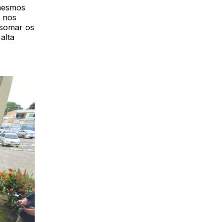
 mesmos
m nos
 somar os
alta