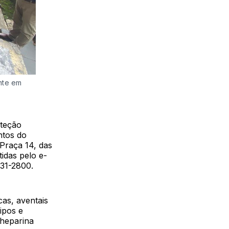
nte em
oteção
ntos do
Praça 14, das
idas pelo e-
131-2800.
as, aventais
ipos e
 heparina