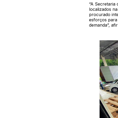
“A Secretaria
localizados n
procurado int
esforços para
demanda”, afi