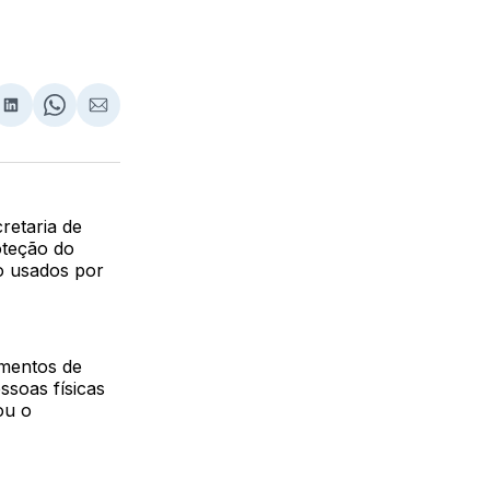
lhar
partilhar
Compartilhar
Share
Compartilhar
no
on
via
ebook
LinkedIn
WhatsApp
Email
retaria de
oteção do
o usados por
mentos de
ssoas físicas
ou o