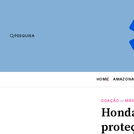
PESQUISA
HOME
AMAZONA
DOAÇÃO
—
MÁS
Honda
prote