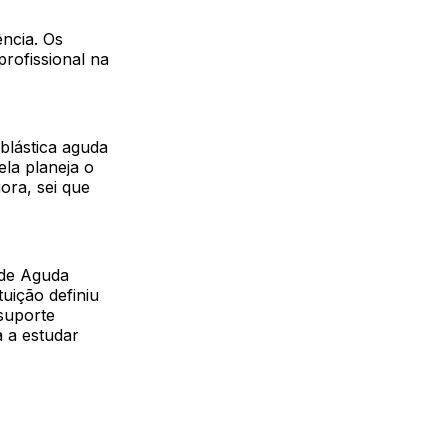
ncia. Os
rofissional na
blástica aguda
la planeja o
ora, sei que
ide Aguda
uição definiu
suporte
a a estudar