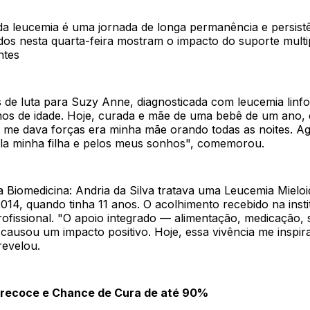
da leucemia é uma jornada de longa permanência e persistê
os nesta quarta-feira mostram o impacto do suporte multip
ntes
 de luta para Suzy Anne, diagnosticada com leucemia linfo
nos de idade. Hoje, curada e mãe de uma bebê de um ano, e
e me dava forças era minha mãe orando todas as noites. Ag
ela minha filha e pelos meus sonhos", comemorou.
a Biomedicina: Andria da Silva tratava uma Leucemia Mielo
14, quando tinha 11 anos. O acolhimento recebido na instit
rofissional. "O apoio integrado — alimentação, medicação, 
causou um impacto positivo. Hoje, essa vivência me inspir
revelou.
Precoce e Chance de Cura de até 90%