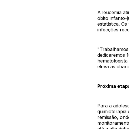
A leucemia ati
óbito infanto-
estatística. O
infecções rec
"Trabalhamos 
dedicaremos 1
hematologista
eleva as chan
Próxima etapa
Para a adolesc
quimioterapia
remissão, onde
monitoramento
até a alta defin