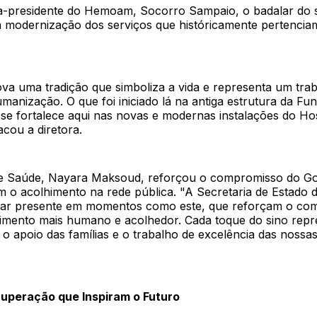
ra-presidente do Hemoam, Socorro Sampaio, o badalar do s
 a modernização dos serviços que históricamente pertenci
va uma tradição que simboliza a vida e representa um trab
anização. O que foi iniciado lá na antiga estrutura da Fu
e fortalece aqui nas novas e modernas instalações do Hos
cou a diretora.
de Saúde, Nayara Maksoud, reforçou o compromisso do G
o acolhimento na rede pública. "A Secretaria de Estado 
tar presente em momentos como este, que reforçam o co
mento mais humano e acolhedor. Cada toque do sino repr
 o apoio das famílias e o trabalho de excelência das nossa
Superação que Inspiram o Futuro