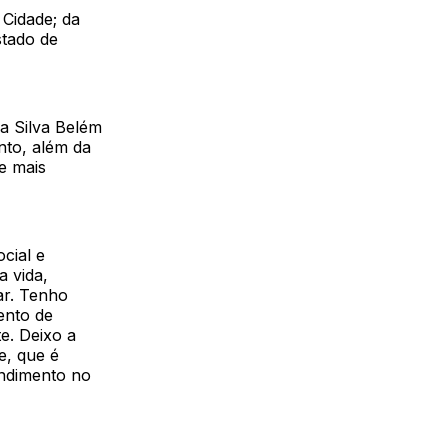
Cidade; da
stado de
a Silva Belém
nto, além da
e mais
cial e
a vida,
ar. Tenho
ento de
e. Deixo a
e, que é
endimento no