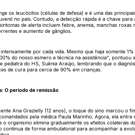
nge os leucócitos (células de defesa) e é uma das principai
juvenil no país. Contudo, a detecção rápida é a chave para
s sintomas de alerta incluem febre, anemia, manchas roxas 
orrentes e aumento de gânglios.
intensamente por cada vida. Mesmo que haja somente 1%
00% do nosso esmero e técnica na assistência", pontuou 
 e pediatra do HS, Suênia Araújo, lembrando que o diagnó
ces de cura para cerca de 90% em crianças.
: O período de remissão
ente Ana Grazielly (12 anos), o toque do sino marcou o fim
 comandados pela médica Paula Marinho. Agora, ela entra 
 o organismo elimina gradualmente os efeitos colaterais d
 continua de forma ambulatorial para acompanhar a evolu
itiva.