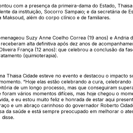
ontou com a presença da primeira-dama do Estado, Thaisa 
dente da instituição, Socorro Sampaio; e da secretária de E
 Maksoud, além do corpo clínico e de familiares.
menageou Suzy Anne Coelho Correa (19 anos) e Andria d
 receberam alta definitiva após dez anos de acompanhame
Oliveira França (12 anos): que celebrou a conclusão da fas
ratamento (quimioterapia).
ma Thaisa Cidade esteve no evento e destacou o impacto so
momento. “Hoje elas estão celebrando a cura, celebrando 
vitória de um longo processo, mas que conseguiram super
e foram vários momentos difíceis, mas hoje chegou o mom
da, e eu estou muito feliz e honrada de estar aqui present
raço e um abraço carinhoso do governador Roberto Cidad
usa da saúde e está sempre preocupado em melhorar o at
 disse.