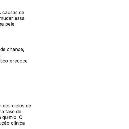
s causas de
 mudar essa
na pele,
 de chance,
a
stico precoce
 dos ciclos de
na fase de
a quimio. O
ção clínica