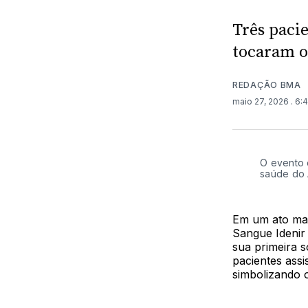
Três paci
tocaram o
REDAÇÃO BMA
maio 27, 2026
. 6:
O evento c
saúde do 
Em um ato mar
Sangue Idenir 
sua primeira s
pacientes assi
simbolizando o