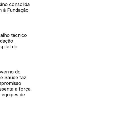
ino consolida
am à Fundação
alho técnico
ndação
pital do
overno do
de Saúde faz
mpromisso
esenta a força
s equipes de