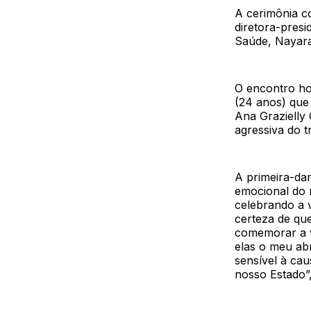
A cerimônia c
diretora-presi
Saúde, Nayara
O encontro ho
(24 anos) que
Ana Grazielly 
agressiva do t
A primeira-da
emocional do 
celebrando a 
certeza de qu
comemorar a vi
elas o meu ab
sensível à ca
nosso Estado”,