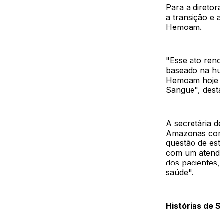
Para a direto
a transição e
Hemoam.
"Esse ato reno
baseado na hum
Hemoam hoje s
Sangue", desta
A secretária 
Amazonas com 
questão de es
com um atendi
dos pacientes,
saúde".
Histórias de 