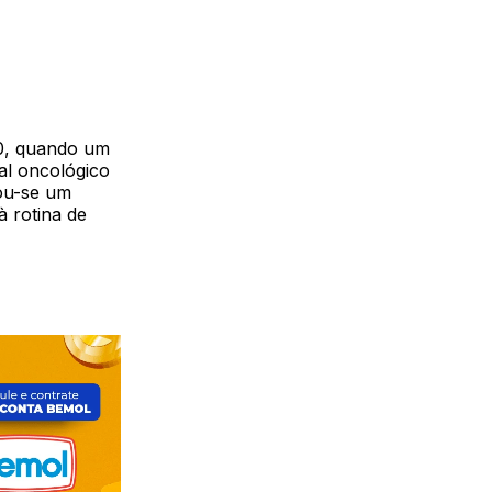
90, quando um
al oncológico
nou-se um
à rotina de