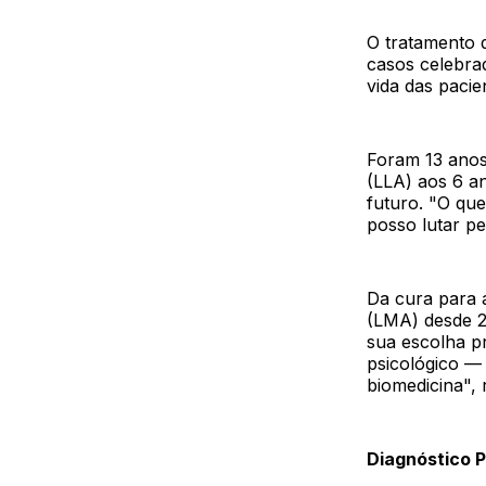
O tratamento 
casos celebrad
vida das pacie
Foram 13 anos
(LLA) aos 6 a
futuro. "O qu
posso lutar p
Da cura para 
(LMA) desde 20
sua escolha p
psicológico — 
biomedicina", 
Diagnóstico 