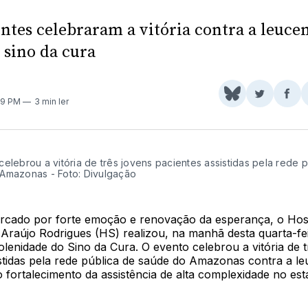
entes celebraram a vitória contra a leuce
 sino da cura
Share
Comparti
Com
49 PM
3 min ler
on
no
no
BlueSky
Twitter
Fac
elebrou a vitória de três jovens pacientes assistidas pela rede 
Amazonas - Foto: Divulgação
cado por forte emoção e renovação da esperança, o Hosp
Araújo Rodrigues (HS) realizou, na manhã desta quarta-fei
olenidade do Sino da Cura. O evento celebrou a vitória de t
stidas pela rede pública de saúde do Amazonas contra a le
 fortalecimento da assistência de alta complexidade no est