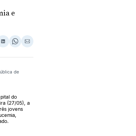
mia e
lhar
partilhar
Compartilhar
Share
Compartilhar
no
on
via
ebook
LinkedIn
WhatsApp
Email
pública de
ital do
ra (27/05), a
rês jovens
ucemia,
ado.