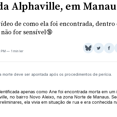
da Alphaville, em Manau
vídeo de como ela foi encontrada, dentro
 não for sensível🔞
Share
Comparti
Com
3 PM
1 min ler
on
no
no
BlueSky
Twitter
Fac
a morte deve ser apontada após os procedimentos de perícia.
entificada apenas como Ane foi encontrada morta em um 
ville, no bairro Novo Aleixo, na zona Norte de Manaus. S
eliminares, ela vivia em situação de rua e era conhecida n