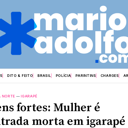
S
DITO & FEITO
BRASIL
POLÍCIA
PARINTINS
CHARGES
A
 NORTE
—
IGARAPÉ
ns fortes: Mulher é
trada morta em igarapé