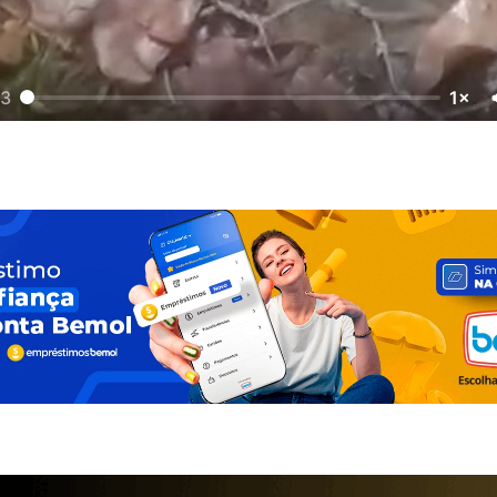
13
1×