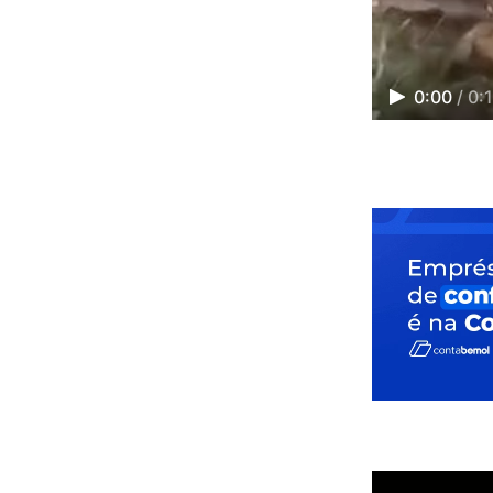
0:00
/
0: