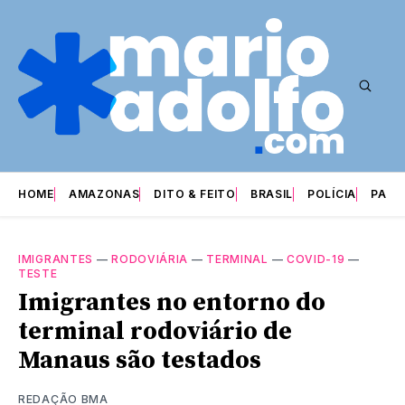
HOME
AMAZONAS
DITO & FEITO
BRASIL
POLÍCIA
PARI
IMIGRANTES
—
RODOVIÁRIA
—
TERMINAL
—
COVID-19
—
TESTE
Imigrantes no entorno do
terminal rodoviário de
Manaus são testados
REDAÇÃO BMA