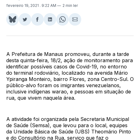
fevereiro 19, 2021
. 9:22 AM
2 min ler
Share
Compartilhar
Compartilhar
Compartilhar
Share
Compartilhar
on
no
no
no
on
via
BlueSky
Twitter
Facebook
LinkedIn
WhatsApp
Email
A Prefeitura de Manaus promoveu, durante a tarde
desta quinta-feira, 18/2, ação de monitoramento para
identificar possíveis casos de Covid-19, no entorno
do terminal rodoviário, localizado na avenida Mário
Ypiranga Monteiro, bairro Flores, zona Centro-Sul. O
público-alvo foram os imigrantes venezuelanos,
inclusive indígenas warao, e pessoas em situação de
rua, que vivem naquela área.
A atividade foi organizada pela Secretaria Municipal
de Saúde (Semsa), que levou para o local, equipes
da Unidade Básica de Saúde (UBS) Theomário Pinto
e do Consultório na Rua, serviço que faz o