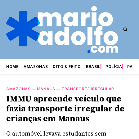
HOME
AMAZONAS
DITO & FEITO
BRASIL
POLÍCIA
PARI
AMAZONAS
—
MANAUS
—
TRANSPORTE IRREGULAR
IMMU apreende veículo que
fazia transporte irregular de
crianças em Manaus
O automóvel levava estudantes sem