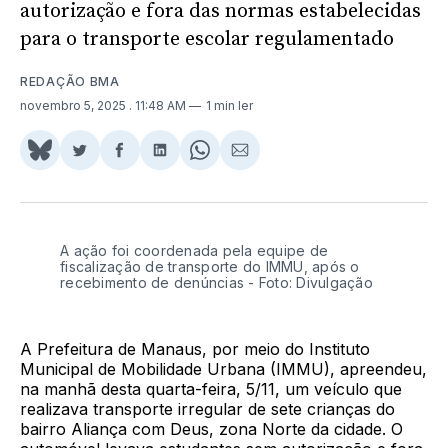
autorização e fora das normas estabelecidas
para o transporte escolar regulamentado
REDAÇÃO BMA
novembro 5, 2025
. 11:48 AM
1 min ler
Share
Compartilhar
Compartilhar
Compartilhar
Share
Compartilhar
on
no
no
no
on
via
BlueSky
Twitter
Facebook
LinkedIn
WhatsApp
Email
A ação foi coordenada pela equipe de
fiscalização de transporte do IMMU, após o
recebimento de denúncias - Foto: Divulgação
A Prefeitura de Manaus, por meio do Instituto
Municipal de Mobilidade Urbana (IMMU), apreendeu,
na manhã desta quarta-feira, 5/11, um veículo que
realizava transporte irregular de sete crianças do
bairro Aliança com Deus, zona Norte da cidade. O