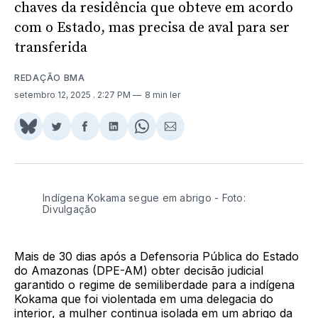
chaves da residência que obteve em acordo
com o Estado, mas precisa de aval para ser
transferida
REDAÇÃO BMA
setembro 12, 2025
. 2:27 PM
8 min ler
Share
Compartilhar
Compartilhar
Compartilhar
Share
Compartilhar
on
no
no
no
on
via
BlueSky
Twitter
Facebook
LinkedIn
WhatsApp
Email
Indígena Kokama segue em abrigo - Foto:
Divulgação
Mais de 30 dias após a Defensoria Pública do Estado
do Amazonas (DPE-AM) obter decisão judicial
garantido o regime de semiliberdade para a indígena
Kokama que foi violentada em uma delegacia do
interior, a mulher continua isolada em um abrigo da