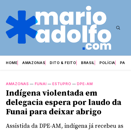
HOME
AMAZONAS
DITO & FEITO
BRASIL
POLÍCIA
PARI
AMAZONAS
—
FUNAI
—
ESTUPRO
—
DPE-AM
Indígena violentada em
delegacia espera por laudo da
Funai para deixar abrigo
Assistida da DPE-AM, indígena já recebeu as