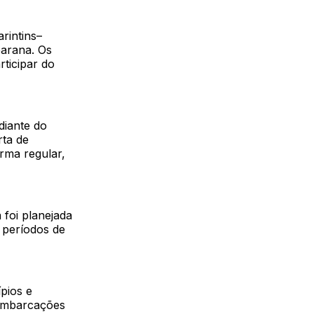
rintins–
arana. Os
ticipar do
diante do
rta de
rma regular,
 foi planejada
 períodos de
ípios e
 embarcações