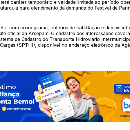
terá caráter temporário e validade limitada ao período ope
autarquia para atendimento da demanda do Festival de Parin
eto, com cronograma, critérios de habilitação e demais inf
site oficial da Arsepam. O cadastro dos interessados deverá
istema de Cadastro do Transporte Hidroviário Intermunicip
 Cargas (SPTHI), disponível no endereço eletrônico da Agê