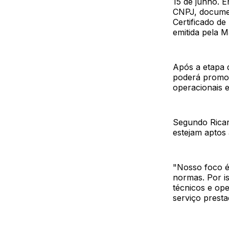
15 de junho. 
CNPJ, documen
Certificado d
emitida pela M
Após a etapa d
poderá promov
operacionais 
Segundo Ricar
estejam aptos 
"Nosso foco é
normas. Por i
técnicos e op
serviço presta