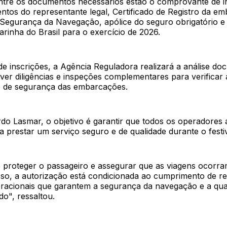
Entre os documentos necessários estão o comprovante de i
tos do representante legal, Certificado de Registro da e
e Segurança da Navegação, apólice do seguro obrigatório e
arinha do Brasil para o exercício de 2026.
e inscrições, a Agência Reguladora realizará a análise do
er diligências e inspeções complementares para verificar
e de segurança das embarcações.
do Lasmar, o objetivo é garantir que todos os operadores 
a prestar um serviço seguro e de qualidade durante o festiv
 proteger o passageiro e assegurar que as viagens ocorra
sso, a autorização está condicionada ao cumprimento de re
eracionais que garantem a segurança da navegação e a qua
do", ressaltou.