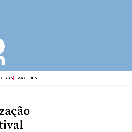
RTIGOS
AUTORES
ização
tival