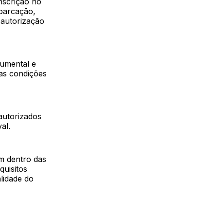
nscrição no
mbarcação,
 autorização
cumental e
 as condições
autorizados
al.
m dentro das
quisitos
lidade do