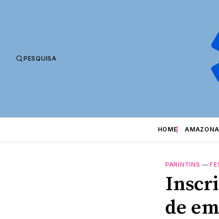
PESQUISA
HOME
AMAZONA
PARINTINS
—
FE
Inscr
de em