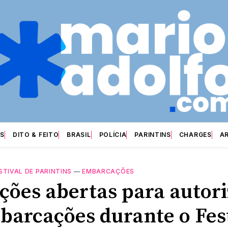
S
DITO & FEITO
BRASIL
POLÍCIA
PARINTINS
CHARGES
A
STIVAL DE PARINTINS
—
EMBARCAÇÕES
ições abertas para autor
barcações durante o Fes