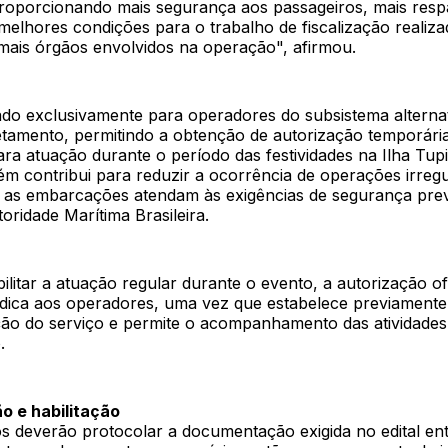
proporcionando mais segurança aos passageiros, mais resp
elhores condições para o trabalho de fiscalização realiza
ais órgãos envolvidos na operação", afirmou.
tado exclusivamente para operadores do subsistema alterna
etamento, permitindo a obtenção de autorização temporária
ara atuação durante o período das festividades na Ilha Tu
bém contribui para reduzir a ocorrência de operações irreg
 as embarcações atendam às exigências de segurança prev
ridade Marítima Brasileira.
ilitar a atuação regular durante o evento, a autorização o
ídica aos operadores, uma vez que estabelece previamente
ção do serviço e permite o acompanhamento das atividades
.
 e habilitação
s deverão protocolar a documentação exigida no edital ent