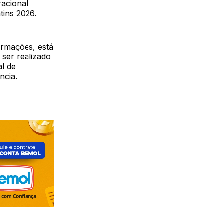
racional
tins 2026.
ormações, está
 ser realizado
al de
ncia.