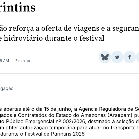
rintins
ão reforça a oferta de viagens e a segura
 hidroviário durante o festival
Share
Comparti
Com
:48 AM
2 min ler
on
no
no
BlueSky
Twitter
Fac
ulgação
 abertas até o dia 15 de junho, a Agência Reguladora de S
gados e Contratados do Estado do Amazonas (Arsepam) pub
 Público Emergencial nº 002/2026, destinado à seleção 
m obter autorização temporária para atuar no transporte h
 durante o Festival de Parintins 2026.