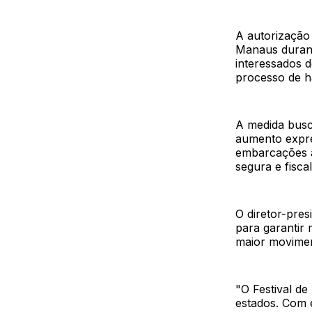
A autorização
Manaus durant
interessados d
processo de ha
A medida busca
aumento expre
embarcações ap
segura e fiscal
O diretor-pres
para garantir 
maior movime
"O Festival de
estados. Com 