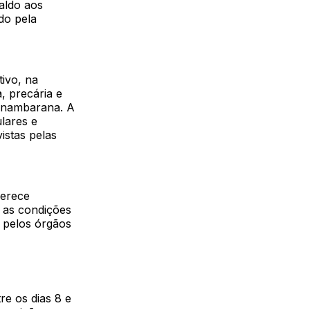
aldo aos
do pela
tivo, na
, precária e
pinambarana. A
ulares e
istas pelas
ferece
 as condições
 pelos órgãos
re os dias 8 e