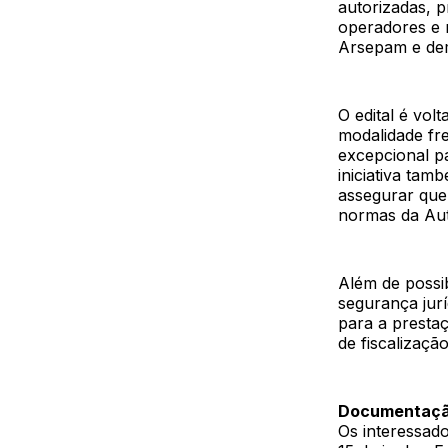
autorizadas, 
operadores e m
Arsepam e dem
O edital é vol
modalidade fr
excepcional p
iniciativa tam
assegurar que
normas da Auto
Além de possib
segurança jur
para a presta
de fiscalização
Documentação
Os interessado