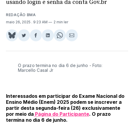
usando login e senha da conta Gov.br
REDAÇÃO BMA
maio 26, 2025
. 9:23 AM
2 min ler
Share
Compartilhar
Compartilhar
Compartilhar
Share
Compartilhar
on
no
no
no
on
via
BlueSky
Twitter
Facebook
LinkedIn
WhatsApp
Email
O prazo termina no dia 6 de junho - Foto:
Marcello Casal Jr
Interessados em participar do Exame Nacional do
Ensino Médio (Enem) 2025 podem se inscrever a
partir desta segunda-feira (26) exclusivamente
por meio da
Página do Participante
. O prazo
termina no dia 6 de junho.