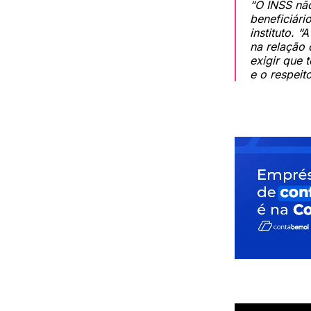
“O INSS nã
beneficiári
instituto. 
na relação 
exigir que 
e o respeit