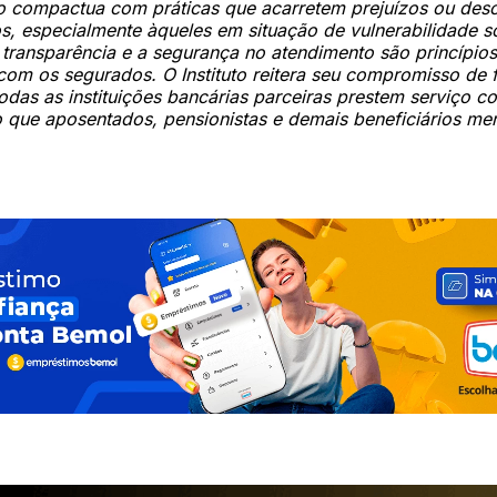
o compactua com práticas que acarretem prejuízos ou des
os, especialmente àqueles em situação de vulnerabilidade so
“A transparência e a segurança no atendimento são princípios
com os segurados. O Instituto reitera seu compromisso de f
todas as instituições bancárias parceiras prestem serviço c
o que aposentados, pensionistas e demais beneficiários me