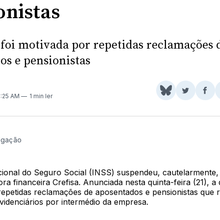
onistas
 foi motivada por repetidas reclamações 
os e pensionistas
Share
Comparti
Com
11:25 AM
1 min ler
on
no
no
BlueSky
Twitter
Fac
ulgação
acional do Seguro Social (INSS) suspendeu, cautelarmente,
a financeira Crefisa. Anunciada nesta quinta-feira (21), a 
repetidas reclamações de aposentados e pensionistas que
videnciários por intermédio da empresa.