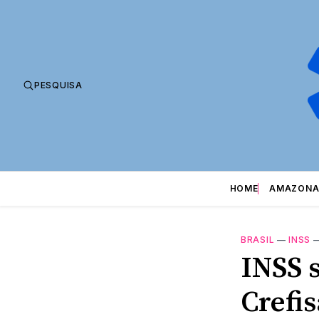
PESQUISA
HOME
AMAZONA
BRASIL
—
INSS
INSS 
Crefi