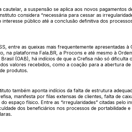
a cautelar, a suspensão se aplica aos novos pagamentos de
nstituto considera “necessária para cessar as irregularidad
 interesse público até a conclusão definitiva dos processo
S, entre as queixas mais frequentemente apresentadas à 
tuto, na plataforma Fala.BR, a Procons e até mesmo à Orde
rasil (OAB), há indícios de que a Crefisa não só dificulta
l dos valores recebidos, como a coação para a abertura de
de produtos.
tituto também aponta indícios da falta de estrutura adequa
efisa, manifesta por filas extensas de clientes, falta de cai
do espaço físico. Entre as “irregularidades” citadas pelo i
culdade dos beneficiários nos processos de portabilidade e 
laras.