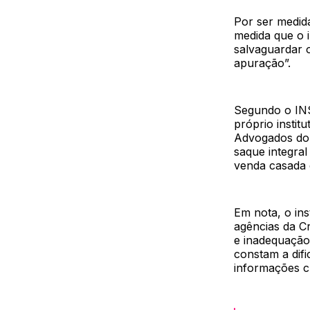
Por ser medid
medida que o i
salvaguardar o
apuração”.
Segundo o INS
próprio insti
Advogados do B
saque integra
venda casada 
Em nota, o ins
agências da Cr
e inadequação 
constam a difi
informações c