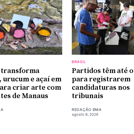
BRASIL
 transforma
Partidos têm até o
, urucum e açaí em
para registrarem
para criar arte com
candidaturas nos
tes de Manaus
tribunais
MA
REDAÇÃO BMA
6
agosto 8, 2026