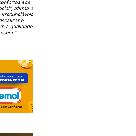
confortos aos
cial”, afirma o
 irrenunciáveis
iscalizar e
om a qualidade
recem.”