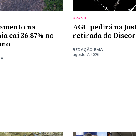
BRASIL
amento na
AGU pedirá na Just
a cai 36,87% no
retirada do Discor
ano
REDAÇÃO BMA
agosto 7, 2026
MA
6