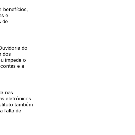
 benefícios,
es e
s de
Ouvidoria do
m dos
 ou impede o
 contas e a
da nas
xas eletrônicos
nstituto também
a falta de