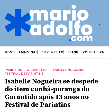
HOME
AMAZONAS
DITO & FEITO
BRASIL
POLÍCIA
PARI
PARINTINS
—
GARANTIDO
—
ISABELLE NOGUEIRA
—
FESTIVAL DE PARINTINS
Isabelle Nogueira se despede
do item cunhã-poranga do
Garantido após 13 anos no
Festival de Parintins