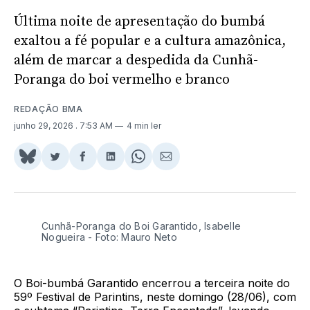
Última noite de apresentação do bumbá
exaltou a fé popular e a cultura amazônica,
além de marcar a despedida da Cunhã-
Poranga do boi vermelho e branco
REDAÇÃO BMA
junho 29, 2026
. 7:53 AM
4 min ler
Share
Compartilhar
Compartilhar
Compartilhar
Share
Compartilhar
on
no
no
no
on
via
BlueSky
Twitter
Facebook
LinkedIn
WhatsApp
Email
Cunhã-Poranga do Boi Garantido, Isabelle 
Nogueira - Foto: Mauro Neto
O Boi-bumbá Garantido encerrou a terceira noite do
59º Festival de Parintins, neste domingo (28/06), com