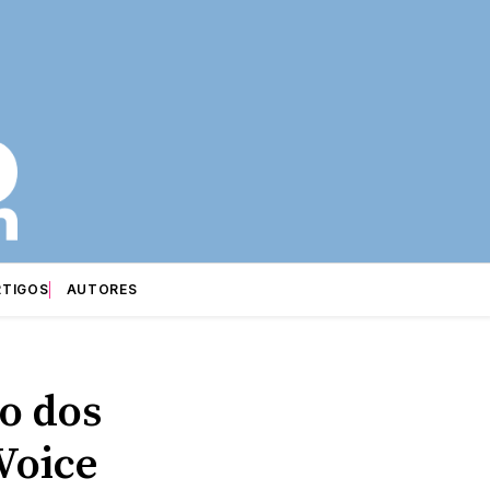
RTIGOS
AUTORES
L
o dos
Voice