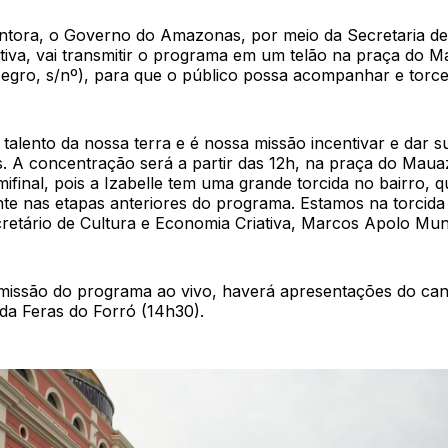
ntora, o Governo do Amazonas, por meio da Secretaria de
tiva, vai transmitir o programa em um telão na praça do 
Negro, s/nº), para que o público possa acompanhar e torce
 talento da nossa terra e é nossa missão incentivar e dar 
as. A concentração será a partir das 12h, na praça do Mau
ifinal, pois a Izabelle tem uma grande torcida no bairro, 
e nas etapas anteriores do programa. Estamos na torcida p
retário de Cultura e Economia Criativa, Marcos Apolo Mun
missão do programa ao vivo, haverá apresentações do ca
da Feras do Forró (14h30).