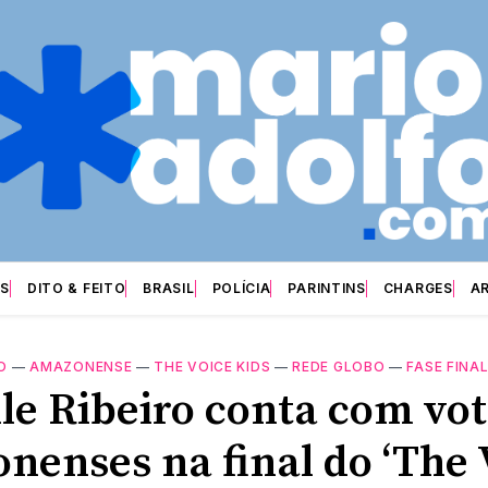
S
DITO & FEITO
BRASIL
POLÍCIA
PARINTINS
CHARGES
A
O
—
AMAZONENSE
—
THE VOICE KIDS
—
REDE GLOBO
—
FASE FINA
lle Ribeiro conta com vot
nenses na final do ‘The 