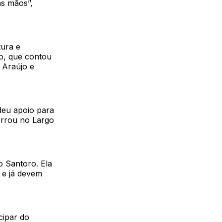
as mãos”,
tura e
o, que contou
 Araújo e
 deu apoio para
errou no Largo
o Santoro. Ela
 e já devem
cipar do