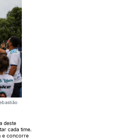
Sebastião
a deste
tar cada time.
a e concorre