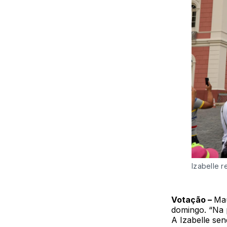
Izabelle 
Votação –
Mau
domingo. “Na p
A Izabelle se