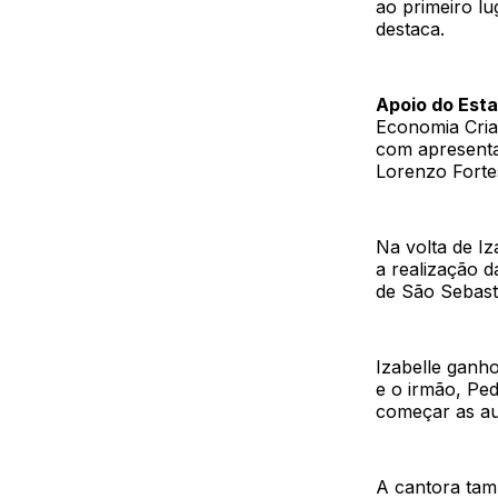
ao primeiro l
destaca.
Apoio do Est
Economia Cria
com apresenta
Lorenzo Forte
Na volta de Iz
a realização 
de São Sebast
Izabelle ganho
e o irmão, Ped
começar as au
A cantora tam