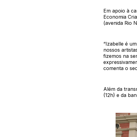
Em apoio à ca
Economia Cria
(avenida Rio 
“Izabelle é um
nossos artist
fizemos na sem
expressivament
comenta o sec
Além da trans
(12h) e da ban