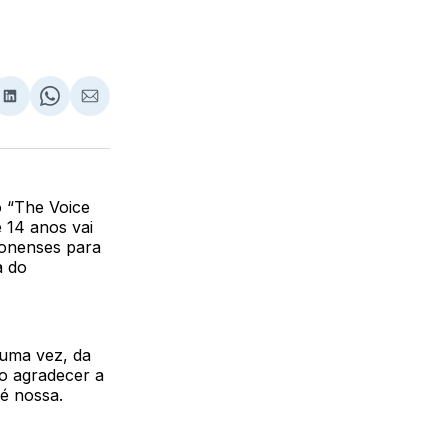
lhar
partilhar
Compartilhar
Share
Compartilhar
no
on
via
ebook
LinkedIn
WhatsApp
Email
o “The Voice
 14 anos vai
zonenses para
a do
 uma vez, da
ro agradecer a
 é nossa.