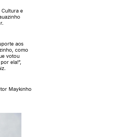
 Cultura e
Mauazinho
r.
suporte aos
azinho, como
que votou
or ela!”,
iz.
ntor Maykinho