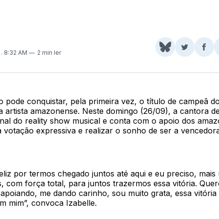
Share
Comparti
Com
1
. 8:32 AM
2 min ler
on
no
no
BlueSky
Twitter
Fac
ro pode conquistar, pela primeira vez, o título de campeã d
a artista amazonense. Neste domingo (26/09), a cantora de
final do reality show musical e conta com o apoio dos ama
 votação expressiva e realizar o sonho de ser a vencedor
eliz por termos chegado juntos até aqui e eu preciso, mais
, com força total, para juntos trazermos essa vitória. Que
apoiando, me dando carinho, sou muito grata, essa vitória
m mim”, convoca Izabelle.