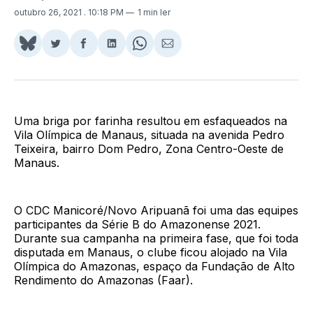
outubro 26, 2021
. 10:18 PM
1 min ler
Share
Compartilhar
Compartilhar
Compartilhar
Share
Compartilhar
on
no
no
no
on
via
BlueSky
Twitter
Facebook
LinkedIn
WhatsApp
Email
Uma briga por farinha resultou em esfaqueados na
Vila Olímpica de Manaus, situada na avenida Pedro
Teixeira, bairro Dom Pedro, Zona Centro-Oeste de
Manaus.
O CDC Manicoré/Novo Aripuanã foi uma das equipes
participantes da Série B do Amazonense 2021.
Durante sua campanha na primeira fase, que foi toda
disputada em Manaus, o clube ficou alojado na Vila
Olímpica do Amazonas, espaço da Fundação de Alto
Rendimento do Amazonas (Faar).