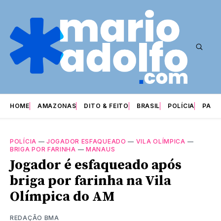
HOME
AMAZONAS
DITO & FEITO
BRASIL
POLÍCIA
PARI
POLÍCIA
—
JOGADOR ESFAQUEADO
—
VILA OLÍMPICA
—
BRIGA POR FARINHA
—
MANAUS
Jogador é esfaqueado após
briga por farinha na Vila
Olímpica do AM
REDAÇÃO BMA