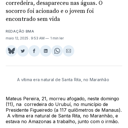
corredeira, desapareceu nas águas. O
socorro foi acionado e o jovem foi
encontrado sem vida
REDAÇÃO BMA
maio 12, 2025
. 9:53 AM
1 min ler
Share
Compartilhar
Compartilhar
Compartilhar
Share
Compartilhar
on
no
no
no
on
via
BlueSky
Twitter
Facebook
LinkedIn
WhatsApp
Email
A vítima era natural de Santa Rita, no Maranhão
Mateus Pereira, 21, morreu afogado, neste domingo
(11), na corredeira do Urubuí, no município de
Presidente Figueiredo (a 117 quilômetros de Manaus).
A vítima era natural de Santa Rita, no Maranhão, e
estava no Amazonas a trabalho, junto com o irmão.