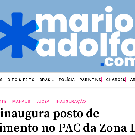
S
DITO & FEITO
BRASIL
POLÍCIA
PARINTINS
CHARGES
A
STE
—
MANAUS
—
JUCEA
—
INAUGURAÇÃO
 inaugura posto de
imento no PAC da Zona 