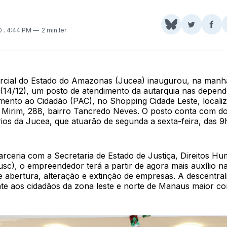
Share
Comparti
Com
20
. 4:44 PM
2 min ler
on
no
no
BlueSky
Twitter
Fac
cial do Estado do Amazonas (Jucea) inaugurou, na manh
 (14/12), um posto de atendimento da autarquia nas depend
mento ao Cidadão (PAC), no Shopping Cidade Leste, locali
 Mirim, 288, bairro Tancredo Neves. O posto conta com do
ios da Jucea, que atuarão de segunda a sexta-feira, das 9
arceria com a Secretaria de Estado de Justiça, Direitos H
usc), o empreendedor terá a partir de agora mais auxílio n
e abertura, alteração e extinção de empresas. A descentra
nte aos cidadãos da zona leste e norte de Manaus maior c