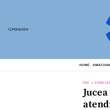
PESQUISA
HOME
AMAZONA
PAC
—
ZONA LE
Jucea
atend