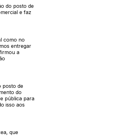
ão do posto de
omercial e faz
tal como no
imos entregar
firmou a
rão
o posto de
imento do
e pública para
o isso aos
cea, que