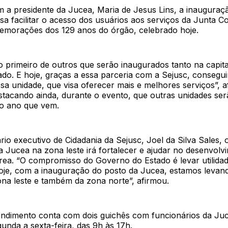
 a presidente da Jucea, Maria de Jesus Lins, a inauguraç
sa facilitar o acesso dos usuários aos serviços da Junta C
emorações dos 129 anos do órgão, celebrado hoje.
 o primeiro de outros que serão inaugurados tanto na capi
tado. E hoje, graças a essa parceria com a Sejusc, consegu
sa unidade, que visa oferecer mais e melhores serviços”, a
estacando ainda, durante o evento, que outras unidades se
o ano que vem.
rio executivo de Cidadania da Sejusc, Joel da Silva Sales, 
 Jucea na zona leste irá fortalecer e ajudar no desenvolv
rea. “O compromisso do Governo do Estado é levar utilidad
hoje, com a inauguração do posto da Jucea, estamos levand
ona leste e também da zona norte”, afirmou.
endimento conta com dois guichês com funcionários da Ju
unda a sexta-feira, das 9h às 17h.