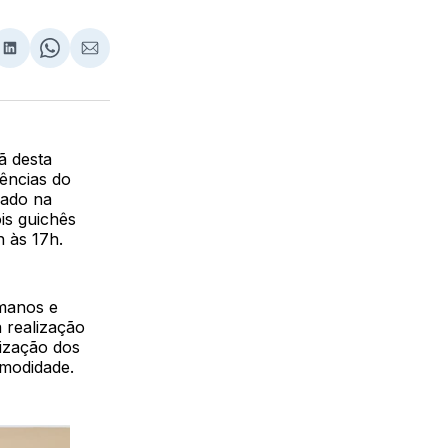
lhar
partilhar
Compartilhar
Share
Compartilhar
no
on
via
ebook
LinkedIn
WhatsApp
Email
ã desta
ências do
zado na
is guichês
h às 17h.
umanos e
a realização
lização dos
omodidade.