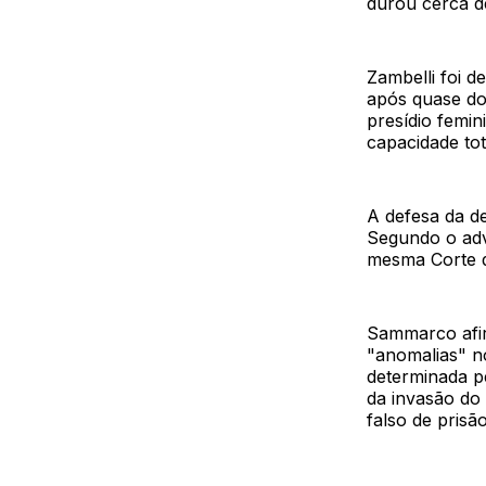
durou cerca de
Zambelli foi d
após quase doi
presídio femi
capacidade tot
A defesa da de
Segundo o adv
mesma Corte d
Sammarco afir
"anomalias" n
determinada pe
da invasão do
falso de prisã