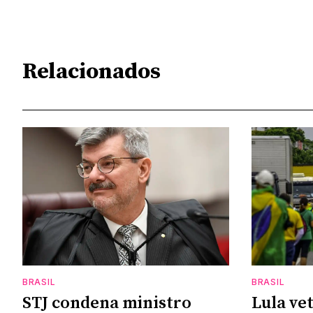
Relacionados
BRASIL
BRASIL
STJ condena ministro
Lula vet