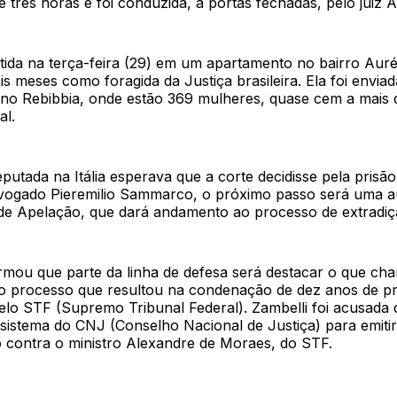
 três horas e foi conduzida, a portas fechadas, pelo juiz A
etida na terça-feira (29) em um apartamento no bairro Aur
s meses como foragida da Justiça brasileira. Ela foi envia
nino Rebibbia, onde estão 369 mulheres, quase cem a mais 
al.
putada na Itália esperava que a corte decidisse pela prisão 
ogado Pieremilio Sammarco, o próximo passo será uma a
e Apelação, que dará andamento ao processo de extradiç
mou que parte da linha de defesa será destacar o que ch
o processo que resultou na condenação de dez anos de pr
lo STF (Supremo Tribunal Federal). Zambelli foi acusada d
 sistema do CNJ (Conselho Nacional de Justiça) para emit
o contra o ministro Alexandre de Moraes, do STF.