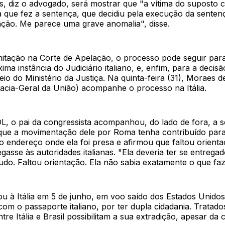
, diz o advogado, será mostrar que "a vítima do suposto c
que fez a sentença, que decidiu pela execução da senten
lação. Me parece uma grave anomalia", disse.
mitação na Corte de Apelação, o processo pode seguir para
ma instância do Judiciário italiano, e, enfim, para a decis
meio do Ministério da Justiça. Na quinta-feira (31), Moraes 
cia-Geral da União) acompanhe o processo na Itália.
, o pai da congressista acompanhou, do lado de fora, a s
que a movimentação dele por Roma tenha contribuído para
do endereço onde ela foi presa e afirmou que faltou orient
regasse às autoridades italianas. "Ela deveria ter se entrega
tudo. Faltou orientação. Ela não sabia exatamente o que faze
u à Itália em 5 de junho, em voo saído dos Estados Unidos
om o passaporte italiano, por ter dupla cidadania. Tratado
re Itália e Brasil possibilitam a sua extradição, apesar da 