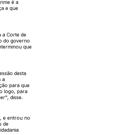
rime é a
ça e que
 a Corte de
ão do governo
determinou que
essão desta
 a
ação para que
do logo, para
r", disse.
, e entrou no
s de
cidadania