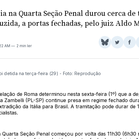
ia na Quarta Seção Penal durou cerca de 
uzida, a portas fechadas, pelo juiz Aldo 
Share
Comparti
Com
:22 AM
2 min ler
on
no
no
BlueSky
Twitter
Fac
oi detida na terça-feira (29) - Foto: Reprodução
elação de Roma determinou nesta sexta-feira (1º) que a d
rla Zambelli (PL-SP) continue presa em regime fechado dur
tradição da Itália para Brasil. A tramitação pode durar de 
alistas.
a Quarta Seção Penal começou por volta das 11h30 (6h30 n