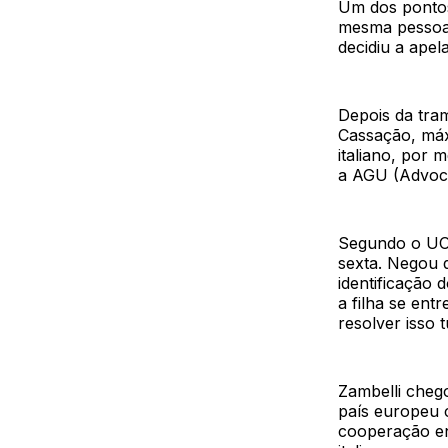
Um dos pontos
mesma pessoa 
decidiu a ape
Depois da tra
Cassação, máxi
italiano, por 
a AGU (Advoca
Segundo o UOL
sexta. Negou 
identificação 
a filha se ent
resolver isso 
Zambelli chego
país europeu c
cooperação ent