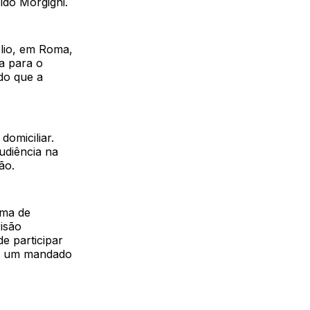
ldo Morgigni.
élio, em Roma,
da para o
do que a
domiciliar.
udiência na
ão.
ama de
isão
e participar
ir um mandado