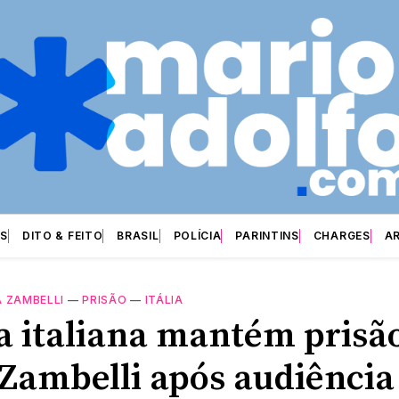
S
DITO & FEITO
BRASIL
POLÍCIA
PARINTINS
CHARGES
A
 ZAMBELLI
—
PRISÃO
—
ITÁLIA
ça italiana mantém prisã
 Zambelli após audiência