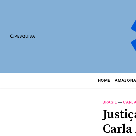
PESQUISA
HOME
AMAZONA
BRASIL
—
CARLA
Justi
Carla