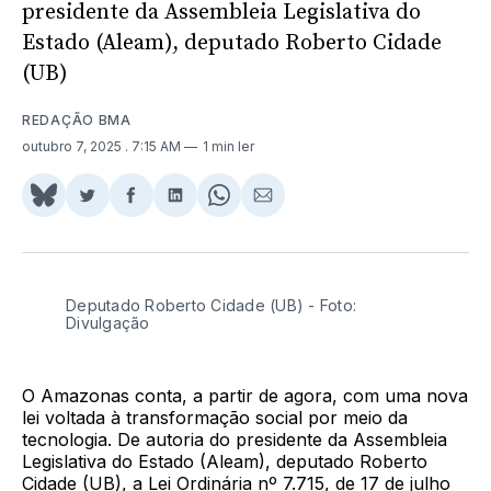
presidente da Assembleia Legislativa do
Estado (Aleam), deputado Roberto Cidade
(UB)
REDAÇÃO BMA
outubro 7, 2025
. 7:15 AM
1 min ler
Share
Compartilhar
Compartilhar
Compartilhar
Share
Compartilhar
on
no
no
no
on
via
BlueSky
Twitter
Facebook
LinkedIn
WhatsApp
Email
Deputado Roberto Cidade (UB) - Foto:
Divulgação
O Amazonas conta, a partir de agora, com uma nova
lei voltada à transformação social por meio da
tecnologia. De autoria do presidente da Assembleia
Legislativa do Estado (Aleam), deputado Roberto
Cidade (UB), a Lei Ordinária nº 7.715, de 17 de julho