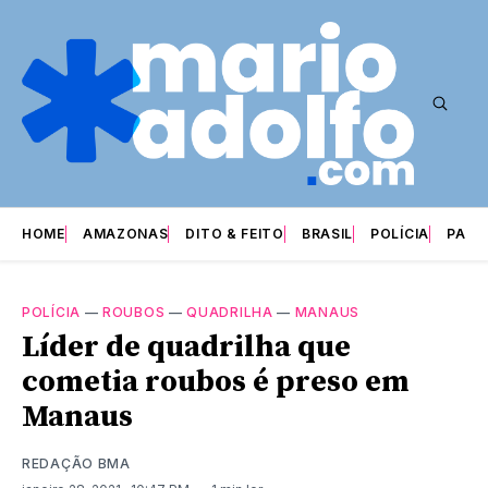
HOME
AMAZONAS
DITO & FEITO
BRASIL
POLÍCIA
PARI
POLÍCIA
—
ROUBOS
—
QUADRILHA
—
MANAUS
Líder de quadrilha que
cometia roubos é preso em
Manaus
REDAÇÃO BMA