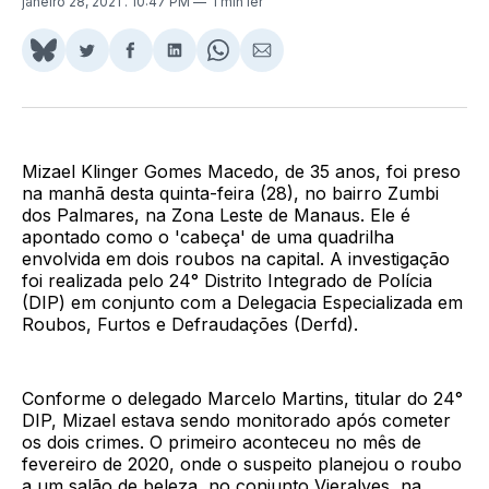
janeiro 28, 2021
. 10:47 PM
1 min ler
Share
Compartilhar
Compartilhar
Compartilhar
Share
Compartilhar
on
no
no
no
on
via
BlueSky
Twitter
Facebook
LinkedIn
WhatsApp
Email
Mizael Klinger Gomes Macedo, de 35 anos, foi preso
na manhã desta quinta-feira (28), no bairro Zumbi
dos Palmares, na Zona Leste de Manaus. Ele é
apontado como o 'cabeça' de uma quadrilha
envolvida em dois roubos na capital. A investigação
foi realizada pelo 24° Distrito Integrado de Polícia
(DIP) em conjunto com a Delegacia Especializada em
Roubos, Furtos e Defraudações (Derfd).
Conforme o delegado Marcelo Martins, titular do 24°
DIP, Mizael estava sendo monitorado após cometer
os dois crimes. O primeiro aconteceu no mês de
fevereiro de 2020, onde o suspeito planejou o roubo
a um salão de beleza, no conjunto Vieralves, na