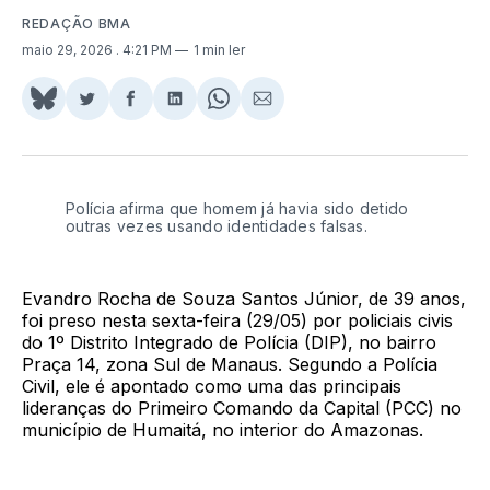
REDAÇÃO BMA
maio 29, 2026
. 4:21 PM
1 min ler
Share
Compartilhar
Compartilhar
Compartilhar
Share
Compartilhar
on
no
no
no
on
via
BlueSky
Twitter
Facebook
LinkedIn
WhatsApp
Email
Polícia afirma que homem já havia sido detido
outras vezes usando identidades falsas.
Evandro Rocha de Souza Santos Júnior, de 39 anos,
foi preso nesta sexta-feira (29/05) por policiais civis
do 1º Distrito Integrado de Polícia (DIP), no bairro
Praça 14, zona Sul de Manaus. Segundo a Polícia
Civil, ele é apontado como uma das principais
lideranças do Primeiro Comando da Capital (PCC) no
município de Humaitá, no interior do Amazonas.