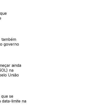
 que
e
do também
do governo
omeçar ainda
SOL) na
pelo União
s que se
 data-limite na