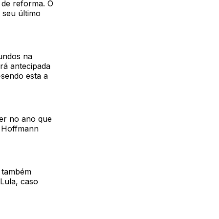
o de reforma. O
 seu último
gundos na
rá antecipada
–sendo esta a
rer no ano que
i Hoffmann
) também
Lula, caso