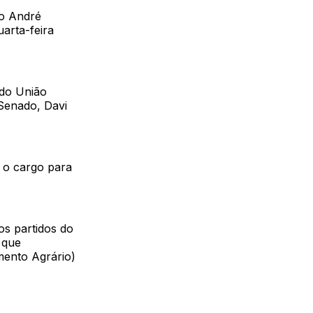
ro André
uarta-feira
 do União
 Senado, Davi
 o cargo para
os partidos do
 que
mento Agrário)