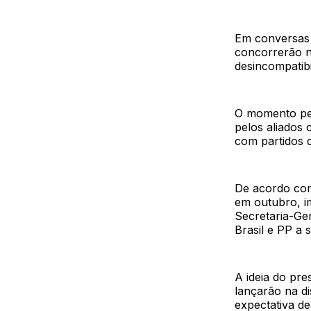
Em conversas c
concorrerão n
desincompatibi
O momento pel
pelos aliados
com partidos 
De acordo com 
em outubro, i
Secretaria-Ger
Brasil e PP a 
A ideia do pre
lançarão na di
expectativa de