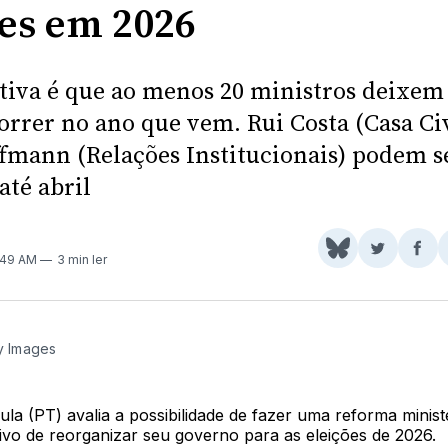
ões em 2026
tiva é que ao menos 20 ministros deixem
orrer no ano que vem. Rui Costa (Casa Civ
ffmann (Relações Institucionais) podem s
até abril
Share
Comparti
Com
8:49 AM
3 min ler
on
no
no
BlueSky
Twitter
Fac
ty Images
ula (PT) avalia a possibilidade de fazer uma reforma ministe
ivo de reorganizar seu governo para as eleições de 2026.