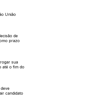
ção União
decisão de
 como prazo
rrogar sua
 até o fim do
 deve
air candidato