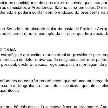
oiar as candidaturas de seus ministros, ainda que seus pa
ros candidatos à Presidência. Sabino seria um deles. O min
Senado e poderá contar com o endosso do presidente na e
ao Senado e atualmente titular da pasta de Portos e Aeropo
epublicanos) é outro exemplo de ministro que terá apoio de
GIONAIS
 estratégia é aproveitar a onda atual do presidente para ne
 tentativa de deter o avanço de coligações entre os partid
 possível, costurar apoios regionais para a montagem de p
s influentes do centrão reconhecem que há uma mudança d
isso é a fotografia do momento -eles dizem que até as ele
acontecer.
ra que há dois meses Lula estava fraco politicamente. Ago