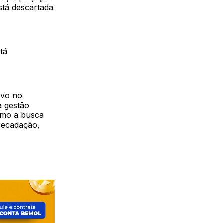
stá descartada
tá
ivo no
a gestão
omo a busca
rrecadação,