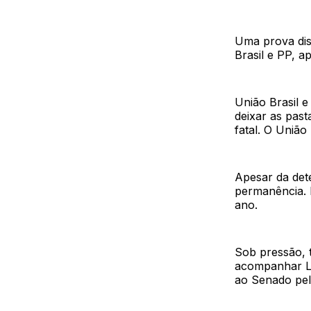
Uma prova dis
Brasil e PP, a
União Brasil 
deixar as pas
fatal. O Uniã
Apesar da det
permanência. E
ano.
Sob pressão, 
acompanhar Lul
ao Senado pelo