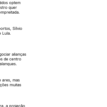
rtidos optem
istro quer
mpreitada.
rtos, Sílvio
 Lula.
gociar alianças
os de centro
alanques.
e ares, mas
ições muitas
ra, a projeção