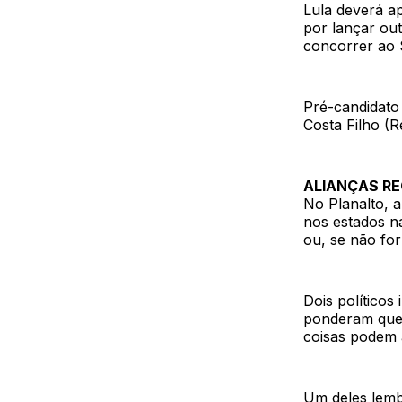
Lula deverá ap
por lançar out
concorrer ao 
Pré-candidato 
Costa Filho (R
ALIANÇAS RE
No Planalto, a
nos estados na
ou, se não for
Dois político
ponderam que 
coisas podem 
Um deles lemb