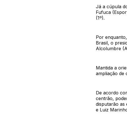
Já a cúpula d
Fufuca (Esport
(1º).
Por enquanto,
Brasil, o pres
Alcolumbre (AP
Mantida a ori
ampliação de 
De acordo com
centrão, poden
disputarão as
e Luiz Marinho