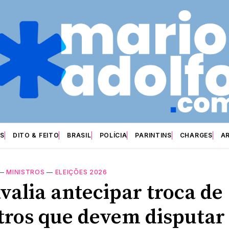
S
DITO & FEITO
BRASIL
POLÍCIA
PARINTINS
CHARGES
A
—
MINISTROS
—
ELEIÇÕES 2026
valia antecipar troca de
tros que devem disputar